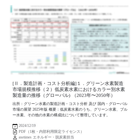
[Ⅱ．製造計画・コスト分析編]１．グリーン水素製造
市場規模推移（２）低炭素水素におけるカラー別水素
製造量の推移（グローバル) （2023年〜2050年）
出所：グリーン水素の製造計画・コスト分析 及び 国内・グローバル
市場の展望 2025年版 概要：低炭素水素のうち、グリーン水素、ブル
ー水素、その他の水素の構成比について整理しています。
2024/12/19
PDF（1枚・内部利用限定ライセンス）
axetimes エネルギー・脱炭素担当