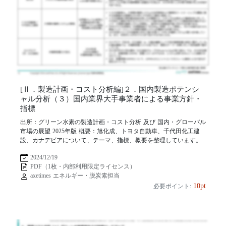
[Ⅱ．製造計画・コスト分析編]２．国内製造ポテンシ
ャル分析（３）国内業界大手事業者による事業方針・
指標
出所：グリーン水素の製造計画・コスト分析 及び 国内・グローバル
市場の展望 2025年版 概要：旭化成、トヨタ自動車、千代田化工建
設、カナデビアについて、テーマ、指標、概要を整理しています。
2024/12/19
PDF（1枚・内部利用限定ライセンス）
axetimes エネルギー・脱炭素担当
10pt
必要ポイント: