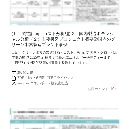
[Ⅱ．製造計画・コスト分析編]２．国内製造ポテンシ
ャル分析（２）主要製造プロジェクト概要②国内のグ
リーン水素製造プラント事例
出所：グリーン水素の製造計画・コスト分析 及び 国内・グローバル
市場の展望 2025年版 概要：福島水素エネルギー研究フィールド
（FH2R）やH2-YES等の4事例を整理しています。
2024/12/19
PDF（1枚・内部利用限定ライセンス）
axetimes エネルギー・脱炭素担当
10pt
必要ポイント: