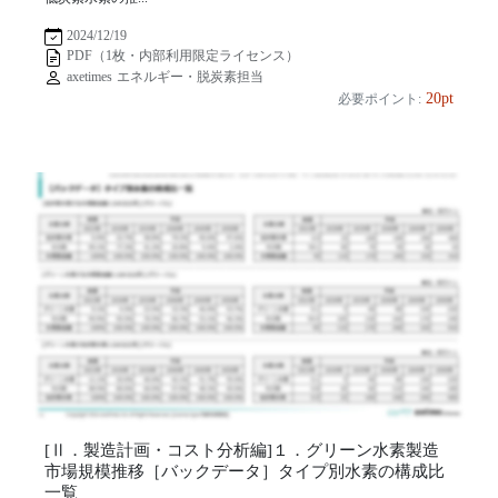
2024/12/19
PDF（1枚・内部利用限定ライセンス）
axetimes エネルギー・脱炭素担当
20pt
必要ポイント:
[Ⅱ．製造計画・コスト分析編]１．グリーン水素製造
市場規模推移［バックデータ］タイプ別水素の構成比
一覧