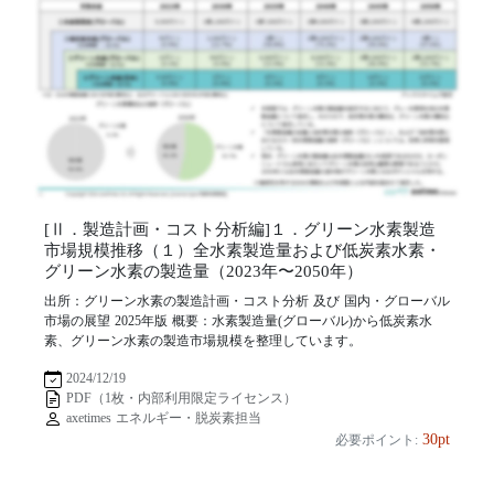
[Ⅱ．製造計画・コスト分析編]１．グリーン水素製造
市場規模推移（１）全水素製造量および低炭素水素・
グリーン水素の製造量（2023年〜2050年）
出所：グリーン水素の製造計画・コスト分析 及び 国内・グローバル
市場の展望 2025年版 概要：水素製造量(グローバル)から低炭素水
素、グリーン水素の製造市場規模を整理しています。
2024/12/19
PDF（1枚・内部利用限定ライセンス）
axetimes エネルギー・脱炭素担当
30pt
必要ポイント: