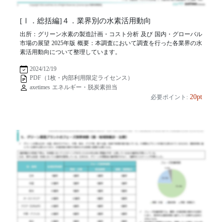
[Ⅰ．総括編]４．業界別の水素活用動向
出所：グリーン水素の製造計画・コスト分析 及び 国内・グローバル
市場の展望 2025年版 概要：本調査において調査を行った各業界の水
素活用動向について整理しています。
2024/12/19
PDF（1枚・内部利用限定ライセンス）
axetimes エネルギー・脱炭素担当
20pt
必要ポイント: