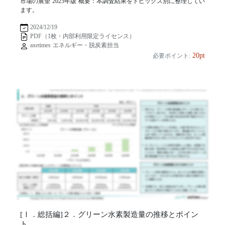
市場の展望 2025年版 概要：本調査結果をトピックス別に整理してい
ます。
2024/12/19
PDF（1枚・内部利用限定ライセンス）
axetimes エネルギー・脱炭素担当
20pt
必要ポイント:
[Ⅰ．総括編]２．グリーン水素製造量の推移とポイン
ト