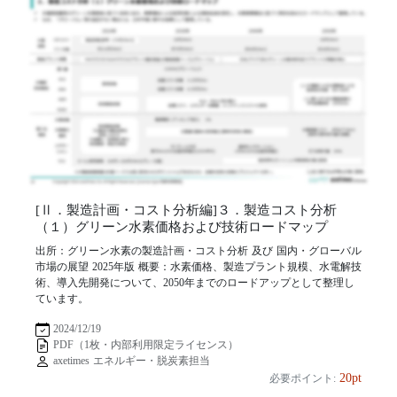
[Ⅱ．製造計画・コスト分析編]３．製造コスト分析
（１）グリーン水素価格および技術ロードマップ
出所：グリーン水素の製造計画・コスト分析 及び 国内・グローバル
市場の展望 2025年版 概要：水素価格、製造プラント規模、水電解技
術、導入先開発について、2050年までのロードアップとして整理し
ています。
2024/12/19
PDF（1枚・内部利用限定ライセンス）
axetimes エネルギー・脱炭素担当
20pt
必要ポイント: