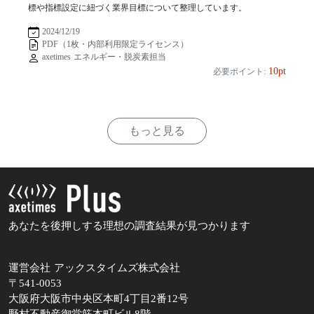
標や指標設定に紐づく業界目標について整理しています。
2024/12/19
PDF（1枚・内部利用限定ライセンス）
axetimes エネルギー・脱炭素担当
10pt
必要ポイント:
もっと見る
あなたを後押しする理想の調査結果が見つかります
運営会社 アックスタイムズ株式会社
〒541-0053
大阪府大阪市中央区本町4丁目2番12号
野村不動産御堂筋本町ビル8階