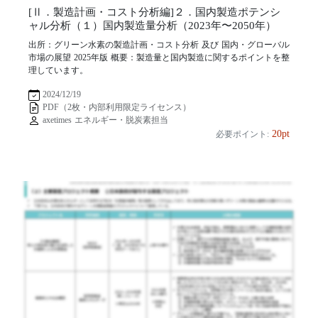
[Ⅱ．製造計画・コスト分析編]２．国内製造ポテンシ
ャル分析（１）国内製造量分析（2023年〜2050年）
出所：グリーン水素の製造計画・コスト分析 及び 国内・グローバル
市場の展望 2025年版 概要：製造量と国内製造に関するポイントを整
理しています。
2024/12/19
PDF（2枚・内部利用限定ライセンス）
axetimes エネルギー・脱炭素担当
20pt
必要ポイント: