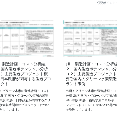
必要ポイント:
Ⅱ．製造計画・コスト分析編]
[Ⅱ．製造計画・コスト分析編
．国内製造ポテンシャル分析
２．国内製造ポテンシャル分
２）主要製造プロジェクト概
（２）主要製造プロジェクト
➀日本政府が関与する製造プロ
要②国内のグリーン水素製造
ェクト
ラント事例
：グリーン水素の製造計画・コスト
出所：グリーン水素の製造計画・コ
 及び 国内・グローバル市場の展望
分析 及び 国内・グローバル市場の
25年版 概要：日本政府が関与するグリ
2025年版 概要：福島水素エネルギ
水素製造関連のプロジェクトについ
フィールド（FH2R）やH2-YES等の
理しています。
を整理しています。