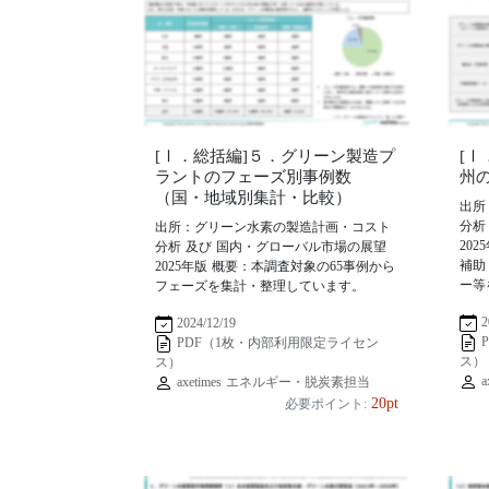
[Ⅰ．総括編]５．グリーン製造プ
[
ラントのフェーズ別事例数
州
（国・地域別集計・比較）
出所
分析
出所：グリーン水素の製造計画・コスト
20
分析 及び 国内・グローバル市場の展望
補助
2025年版 概要：本調査対象の65事例から
ー等
フェーズを集計・整理しています。
2
2024/12/19
PDF（1枚・内部利用限定ライセン
ス）
ス）
a
axetimes エネルギー・脱炭素担当
20pt
必要ポイント: