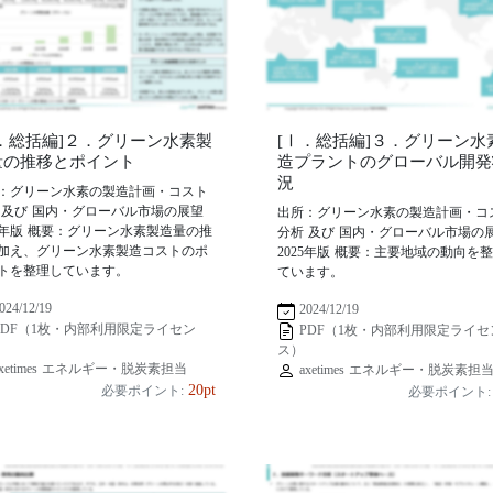
Ⅰ．総括編]２．グリーン水素製
[Ⅰ．総括編]３．グリーン水
量の推移とポイント
造プラントのグローバル開発
況
：グリーン水素の製造計画・コスト
 及び 国内・グローバル市場の展望
出所：グリーン水素の製造計画・コ
25年版 概要：グリーン水素製造量の推
分析 及び 国内・グローバル市場の
加え、グリーン水素製造コストのポ
2025年版 概要：主要地域の動向を
トを整理しています。
ています。
024/12/19
2024/12/19
PDF（1枚・内部利用限定ライセン
PDF（1枚・内部利用限定ライセ
ス）
xetimes エネルギー・脱炭素担当
axetimes エネルギー・脱炭素担
20pt
必要ポイント:
必要ポイント: