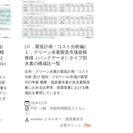
]
[Ⅱ．製造計画・コスト分析編]
模
１．グリーン水素製造市場規模
と
推移［バックデータ］タイプ別
ル)
水素の構成比一覧
出所：グリーン水素の製造計画・コスト
分析 及び 国内・グローバル市場の展望
スト
2025年版 概要：低炭素水素が全水素製造
展望
量に占める比率等、各製造量における構
造量を
成比を整理しています。
グリ
とす
2024/12/19
PDF（1枚・内部利用限定ライセン
ス）
axetimes エネルギー・脱炭素担当
ン
20pt
必要ポイント:
当