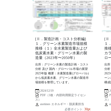
[Ⅱ．製造計画・コスト分析編]
[
１．グリーン水素製造市場規模
１
推移（１）全水素製造量および
推
低炭素水素・グリーン水素の製
カ
造量（2023年〜2050年）
ロー
出所：グリーン水素の製造計画・コスト
出所
分析 及び 国内・グローバル市場の展望
分析
2025年版 概要：水素製造量(グローバル)
20
から低炭素水素、グリーン水素の製造市
ーン
場規模を整理しています。
構成
2024/12/19
2
PDF（1枚・内部利用限定ライセン
ス）
ス）
axetimes エネルギー・脱炭素担当
a
30pt
必要ポイント: