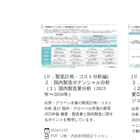
[Ⅱ．製造計画・コスト分析編]
[
２．国内製造ポテンシャル分析
２
（１）国内製造量分析（2023
（
年〜2050年）
要
ジ
出所：グリーン水素の製造計画・コスト
分析 及び 国内・グローバル市場の展望
出所
2025年版 概要：製造量と国内製造に関す
分析
るポイントを整理しています。
20
ーン
2024/12/19
て整
PDF（2枚・内部利用限定ライセン