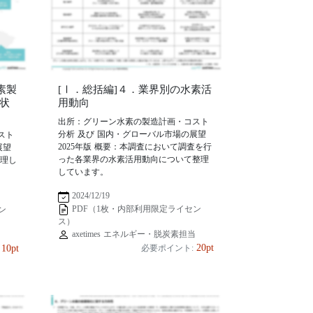
素製
[Ⅰ．総括編]４．業界別の水素活
状
用動向
出所：グリーン水素の製造計画・コスト
分析 及び 国内・グローバル市場の展望
スト
2025年版 概要：本調査において調査を行
展望
った各業界の水素活用動向について整理
整理し
しています。
2024/12/19
PDF（1枚・内部利用限定ライセン
ン
ス）
axetimes エネルギー・脱炭素担当
当
20pt
10pt
必要ポイント: