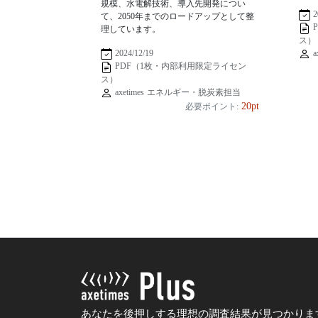
規模、水電解技術、導入先開発につい
2
て、2050年までのロードアップとして整
理しています。
ス）
a
2024/12/19
PDF（1枚・内部利用限定ライセン
ス）
axetimes エネルギー・脱炭素担当
20pt
必要ポイント:
あなたを後押しする理想の調査結果が見つかりま