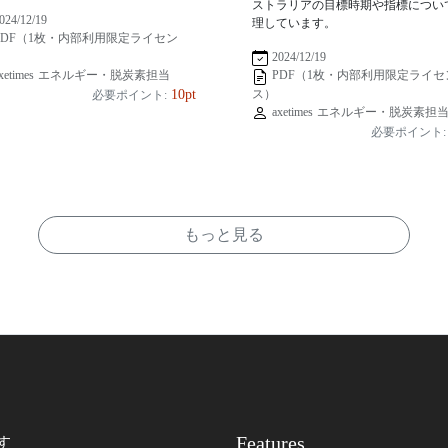
ストラリアの目標時期や指標につい
024/12/19
理しています。
PDF（1枚・内部利用限定ライセン
2024/12/19
xetimes エネルギー・脱炭素担当
PDF（1枚・内部利用限定ライセ
ス）
10pt
必要ポイント:
axetimes エネルギー・脱炭素担
必要ポイント:
もっと見る
Features
す