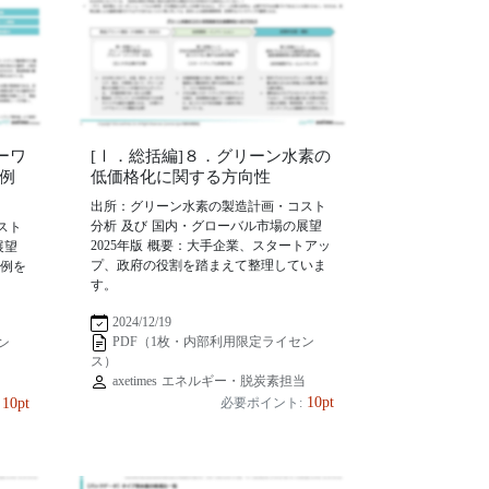
ーワ
[Ⅰ．総括編]８．グリーン水素の
例
低価格化に関する方向性
出所：グリーン水素の製造計画・コスト
分析 及び 国内・グローバル市場の展望
スト
2025年版 概要：大手企業、スタートアッ
展望
プ、政府の役割を踏まえて整理していま
事例を
す。
2024/12/19
PDF（1枚・内部利用限定ライセン
ン
ス）
axetimes エネルギー・脱炭素担当
当
10pt
10pt
必要ポイント: