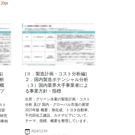
20pt
]
[Ⅱ．製造計画・コスト分析編]
析
２．国内製造ポテンシャル分析
概
（３）国内業界大手事業者によ
プ
る事業方針・指標
出所：グリーン水素の製造計画・コスト
分析 及び 国内・グローバル市場の展望
スト
2025年版 概要：旭化成、トヨタ自動車、
展望
千代田化工建設、カナデビアについて、
ー研究
テーマ、指標、概要を整理しています。
4事例
2024/12/19