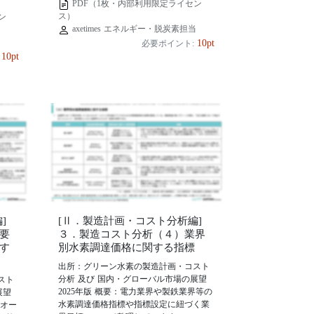
PDF（1枚・内部利用限定ライセン
ス）
ン
axetimes エネルギー・脱炭素担当
当
10pt
必要ポイント:
10pt
]
[Ⅱ．製造計画・コスト分析編]
要
３．製造コスト分析（４）業界
す
別水素調達価格に関する指標
出所：グリーン水素の製造計画・コスト
分析 及び 国内・グローバル市場の展望
スト
2025年版 概要：電力業界や製鉄業界等の
展望
水素調達価格指標や指標設定に紐づく業
、オー