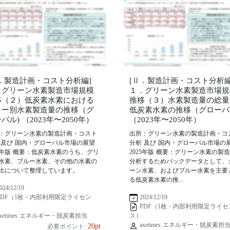
Ⅱ．製造計画・コスト分析編]
[Ⅱ．製造計画・コスト分析編
．グリーン水素製造市場規模
１．グリーン水素製造市場規
移（２）低炭素水素における
推移（３）水素製造量の総量
ラー別水素製造量の推移（グ
低炭素水素の推移（グローバ
バル) （2023年〜2050年）
（2023年〜2050年）
：グリーン水素の製造計画・コスト
出所：グリーン水素の製造計画・コ
 及び 国内・グローバル市場の展望
分析 及び 国内・グローバル市場の
25年版 概要：低炭素水素のうち、グリ
2025年版 概要：グリーン水素の製
水素、ブルー水素、その他の水素の
分析するためバックデータとして、
比について整理しています。
ーン水素、およびブルー水素を主要
る低炭素水素の推...
024/12/19
2024/12/19
PDF（1枚・内部利用限定ライセン
PDF（1枚・内部利用限定ライセ
xetimes エネルギー・脱炭素担当
ス）
axetimes エネルギー・脱炭素担
20pt
必要ポイント: