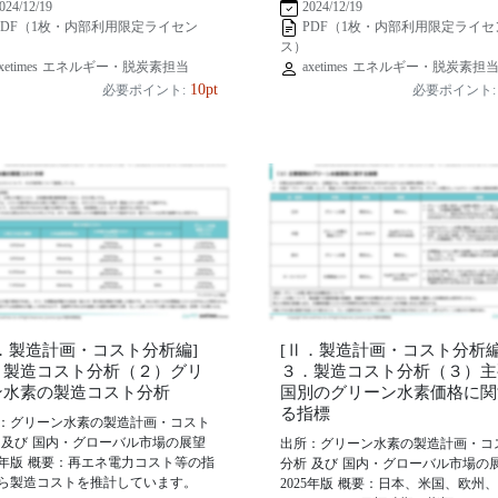
024/12/19
2024/12/19
PDF（1枚・内部利用限定ライセン
PDF（1枚・内部利用限定ライセ
ス）
xetimes エネルギー・脱炭素担当
axetimes エネルギー・脱炭素担
10pt
必要ポイント:
必要ポイント:
Ⅱ．製造計画・コスト分析編]
[Ⅱ．製造計画・コスト分析編
．製造コスト分析（２）グリ
３．製造コスト分析（３）主
ン水素の製造コスト分析
国別のグリーン水素価格に関
る指標
：グリーン水素の製造計画・コスト
 及び 国内・グローバル市場の展望
出所：グリーン水素の製造計画・コ
25年版 概要：再エネ電力コスト等の指
分析 及び 国内・グローバル市場の
ら製造コストを推計しています。
2025年版 概要：日本、米国、欧州