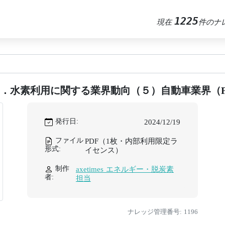
1225
現在
件のナ
１．水素利用に関する業界動向（５）自動車業界（F
発行日:
2024/12/19
ファイル
PDF（1枚・内部利用限定ラ
形式:
イセンス）
制作
axetimes エネルギー・脱炭素
者:
担当
ナレッジ管理番号: 1196