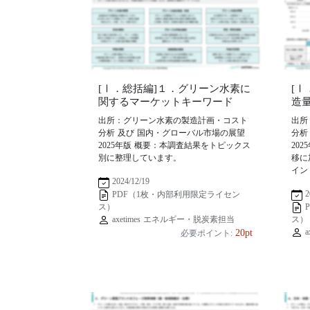
[Ⅰ．総括編]１．グリーン水素に
[
関するマーケットキーワード
造
出所：グリーン水素の製造計画・コスト
出所
分析 及び 国内・グローバル市場の展望
分析
2025年版 概要：本調査結果をトピックス
20
別に整理しています。
移に
イン
2024/12/19
2
PDF（1枚・内部利用限定ライセン
ス）
axetimes エネルギー・脱炭素担当
ス）
a
20pt
必要ポイント: