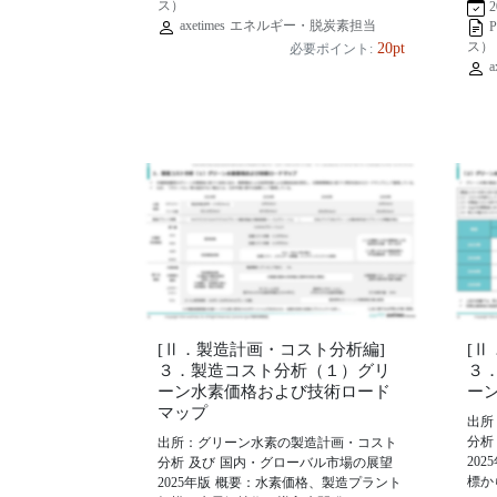
ス）
2
axetimes エネルギー・脱炭素担当
ス）
20pt
必要ポイント:
a
[Ⅱ．製造計画・コスト分析編]
[
３．製造コスト分析（１）グリ
３
ーン水素価格および技術ロード
ー
マップ
出所
分析
出所：グリーン水素の製造計画・コスト
20
分析 及び 国内・グローバル市場の展望
標か
2025年版 概要：水素価格、製造プラント