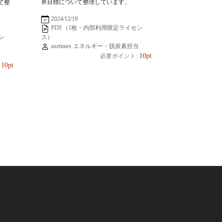
界目標について整理しています。
て整
2024/12/19
PDF（1枚・内部利用限定ライセン
ス）
ン
axetimes エネルギー・脱炭素担当
当
10pt
必要ポイント:
10pt