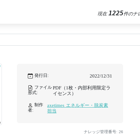
1225
現在
件のナ
発行日:
2022/12/31
ファイル
PDF（1枚・内部利用限定ラ
形式:
イセンス）
制作
axetimes エネルギー・脱炭素
者:
担当
ナレッジ管理番号: 26