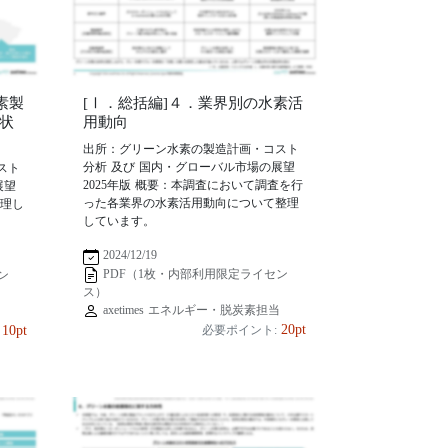
素製
[Ⅰ．総括編]４．業界別の水素活
状
用動向
出所：グリーン水素の製造計画・コスト
分析 及び 国内・グローバル市場の展望
スト
2025年版 概要：本調査において調査を行
展望
った各業界の水素活用動向について整理
整理し
しています。
2024/12/19
PDF（1枚・内部利用限定ライセン
ン
ス）
axetimes エネルギー・脱炭素担当
当
20pt
10pt
必要ポイント: