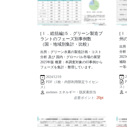
[Ⅰ．総括編]５．グリーン製造プ
[
ラントのフェーズ別事例数
州
（国・地域別集計・比較）
出所
分析
出所：グリーン水素の製造計画・コスト
20
分析 及び 国内・グローバル市場の展望
補助
2025年版 概要：本調査対象の65事例から
ー等
フェーズを集計・整理しています。
2
2024/12/19
PDF（1枚・内部利用限定ライセン
ス）
ス）
a
axetimes エネルギー・脱炭素担当
20pt
必要ポイント: