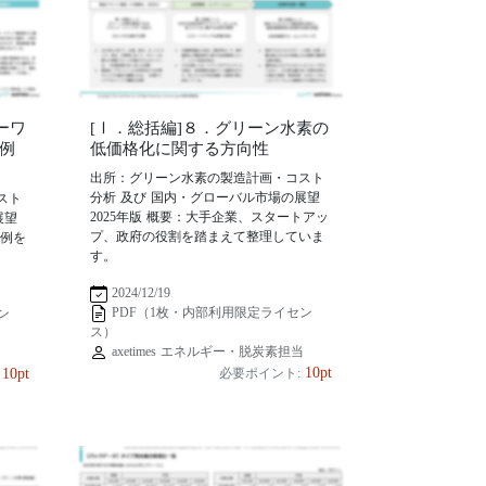
ーワ
[Ⅰ．総括編]８．グリーン水素の
例
低価格化に関する方向性
出所：グリーン水素の製造計画・コスト
分析 及び 国内・グローバル市場の展望
スト
2025年版 概要：大手企業、スタートアッ
展望
プ、政府の役割を踏まえて整理していま
事例を
す。
2024/12/19
PDF（1枚・内部利用限定ライセン
ン
ス）
axetimes エネルギー・脱炭素担当
当
10pt
10pt
必要ポイント: