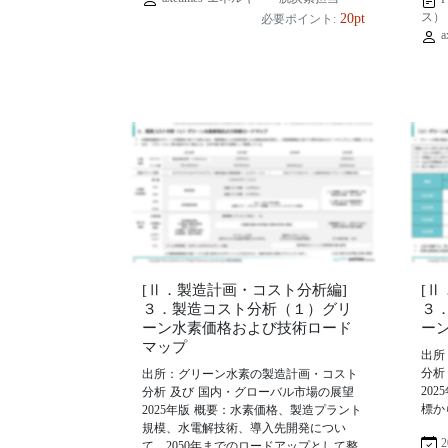
ス）
20pt
必要ポイント:
a
[Ⅱ．製造計画・コスト分析編]
[
３．製造コスト分析（１）グリ
３
ーン水素価格および技術ロード
ー
マップ
出所
分析
出所：グリーン水素の製造計画・コスト
20
分析 及び 国内・グローバル市場の展望
標か
2025年版 概要：水素価格、製造プラント
規模、水電解技術、導入先開発につい
2
て、2050年までのロードアップとして整