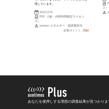
理しています。
ス）
a
2024/12/19
PDF（1枚・内部利用限定ライセン
ス）
axetimes エネルギー・脱炭素担当
20pt
必要ポイント:
あなたを後押しする理想の調査結果が見つかりま