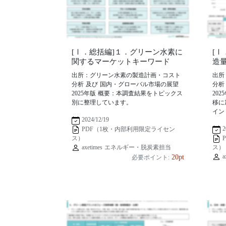
[Ⅰ．総括編]１．グリーン水素に
[
関するマーケットキーワード
造
出所：グリーン水素の製造計画・コスト
出所
分析 及び 国内・グローバル市場の展望
分析
2025年版 概要：本調査結果をトピックス
20
別に整理しています。
移に
イン
2024/12/19
2
PDF（1枚・内部利用限定ライセン
ス）
axetimes エネルギー・脱炭素担当
ス）
a
20pt
必要ポイント: