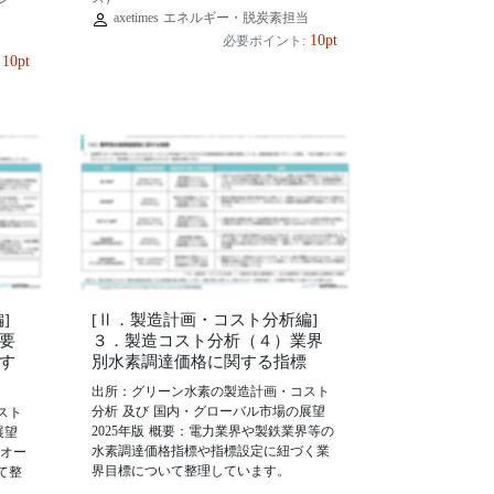
axetimes エネルギー・脱炭素担当
当
10pt
必要ポイント:
10pt
]
[Ⅱ．製造計画・コスト分析編]
要
３．製造コスト分析（４）業界
す
別水素調達価格に関する指標
出所：グリーン水素の製造計画・コスト
分析 及び 国内・グローバル市場の展望
スト
2025年版 概要：電力業界や製鉄業界等の
展望
水素調達価格指標や指標設定に紐づく業
、オー
界目標について整理しています。
て整