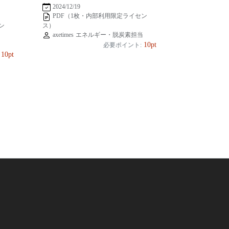
2024/12/19
PDF（1枚・内部利用限定ライセン
ス）
ン
axetimes エネルギー・脱炭素担当
当
10pt
必要ポイント:
10pt