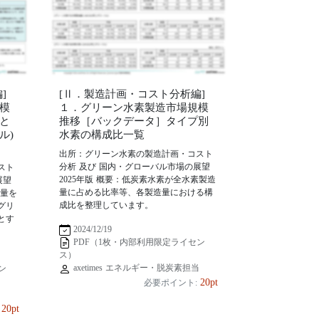
]
[Ⅱ．製造計画・コスト分析編]
模
１．グリーン水素製造市場規模
と
推移［バックデータ］タイプ別
ル)
水素の構成比一覧
出所：グリーン水素の製造計画・コスト
分析 及び 国内・グローバル市場の展望
スト
2025年版 概要：低炭素水素が全水素製造
展望
量に占める比率等、各製造量における構
造量を
成比を整理しています。
グリ
とす
2024/12/19
PDF（1枚・内部利用限定ライセン
ス）
axetimes エネルギー・脱炭素担当
ン
20pt
必要ポイント:
当
20pt