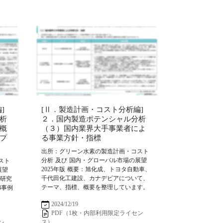
]
[Ⅱ．製造計画・コスト分析編]
析
２．国内製造ポテンシャル分析
概
（３）国内業界大手事業者によ
プ
る事業方針・指標
出所：グリーン水素の製造計画・コスト
分析 及び 国内・グローバル市場の展望
スト
2025年版 概要：旭化成、トヨタ自動車、
展望
千代田化工建設、カナデビアについて、
ー研究
テーマ、指標、概要を整理しています。
4事例
2024/12/19
PDF（1枚・内部利用限定ライセン
ス）
ン