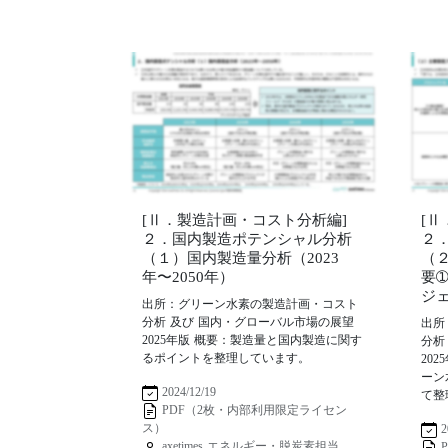
[Ⅱ．製造計画・コスト分析編]
[
２．国内製造ポテンシャル分析
２
（１）国内製造量分析（2023
（
年〜2050年）
要
ジ
出所：グリーン水素の製造計画・コスト
分析 及び 国内・グローバル市場の展望
出所
2025年版 概要：製造量と国内製造に関す
分析
るポイントを整理しています。
20
ーン
2024/12/19
て整
PDF（2枚・内部利用限定ライセン
ス）
2
axetimes エネルギー・脱炭素担当