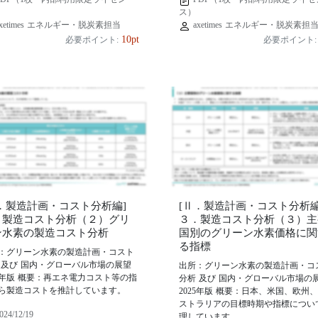
ス）
xetimes エネルギー・脱炭素担当
axetimes エネルギー・脱炭素担
10pt
必要ポイント:
必要ポイント:
Ⅱ．製造計画・コスト分析編]
[Ⅱ．製造計画・コスト分析編
．製造コスト分析（２）グリ
３．製造コスト分析（３）主
ン水素の製造コスト分析
国別のグリーン水素価格に関
る指標
：グリーン水素の製造計画・コスト
 及び 国内・グローバル市場の展望
出所：グリーン水素の製造計画・コ
25年版 概要：再エネ電力コスト等の指
分析 及び 国内・グローバル市場の
ら製造コストを推計しています。
2025年版 概要：日本、米国、欧州
ストラリアの目標時期や指標につい
024/12/19
理しています。