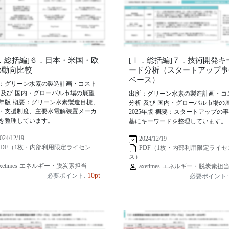
Ⅰ．総括編]６．日本・米国・欧
[Ⅰ．総括編]７．技術開発キ
の動向比較
ード分析（スタートアップ事
ベース）
：グリーン水素の製造計画・コスト
 及び 国内・グローバル市場の展望
出所：グリーン水素の製造計画・コ
25年版 概要：グリーン水素製造目標、
分析 及び 国内・グローバル市場の
・支援制度、主要水電解装置メーカ
2025年版 概要：スタートアップの
を整理しています。
基にキーワードを整理しています。
024/12/19
2024/12/19
PDF（1枚・内部利用限定ライセン
PDF（1枚・内部利用限定ライセ
ス）
xetimes エネルギー・脱炭素担当
axetimes エネルギー・脱炭素担
10pt
必要ポイント:
必要ポイント: