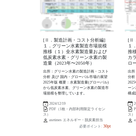
[Ⅱ．製造計画・コスト分析編]
[
１．グリーン水素製造市場規模
１
推移（１）全水素製造量および
推
低炭素水素・グリーン水素の製
カ
造量（2023年〜2050年）
ロー
出所：グリーン水素の製造計画・コスト
出所
分析 及び 国内・グローバル市場の展望
分析
2025年版 概要：水素製造量(グローバル)
20
から低炭素水素、グリーン水素の製造市
ーン
場規模を整理しています。
構成
2024/12/19
2
PDF（1枚・内部利用限定ライセン
ス）
ス）
axetimes エネルギー・脱炭素担当
a
30pt
必要ポイント: