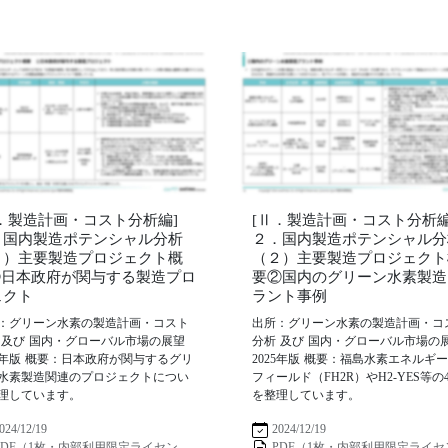
Ⅱ．製造計画・コスト分析編]
[Ⅱ．製造計画・コスト分析編
．国内製造ポテンシャル分析
２．国内製造ポテンシャル分
２）主要製造プロジェクト概
（２）主要製造プロジェクト
➀日本政府が関与する製造プロ
要②国内のグリーン水素製造
ェクト
ラント事例
：グリーン水素の製造計画・コスト
出所：グリーン水素の製造計画・コ
 及び 国内・グローバル市場の展望
分析 及び 国内・グローバル市場の
25年版 概要：日本政府が関与するグリ
2025年版 概要：福島水素エネルギ
水素製造関連のプロジェクトについ
フィールド（FH2R）やH2-YES等の
理しています。
を整理しています。
024/12/19
2024/12/19
PDF（1枚・内部利用限定ライセン
PDF（1枚・内部利用限定ライセ