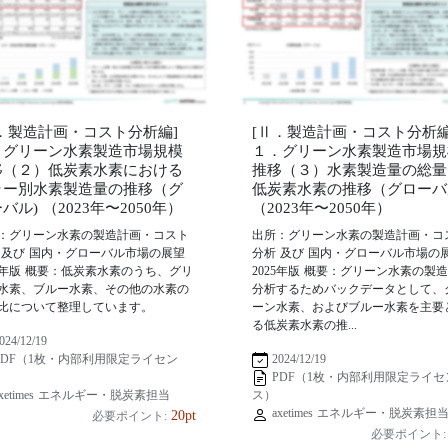
Ⅱ．製造計画・コスト分析編]
[Ⅱ．製造計画・コスト分析編
．グリーン水素製造市場規模
１．グリーン水素製造市場規
移（２）低炭素水素における
推移（３）水素製造量の総量
ラー別水素製造量の推移（グ
低炭素水素の推移（グローバ
バル) （2023年〜2050年）
（2023年〜2050年）
：グリーン水素の製造計画・コスト
出所：グリーン水素の製造計画・コ
 及び 国内・グローバル市場の展望
分析 及び 国内・グローバル市場の
25年版 概要：低炭素水素のうち、グリ
2025年版 概要：グリーン水素の製
水素、ブルー水素、その他の水素の
分析するためバックデータとして、
比について整理しています。
ーン水素、およびブルー水素を主要
る低炭素水素の推...
024/12/19
2024/12/19
PDF（1枚・内部利用限定ライセン
PDF（1枚・内部利用限定ライセ
xetimes エネルギー・脱炭素担当
ス）
axetimes エネルギー・脱炭素担
20pt
必要ポイント:
必要ポイント: