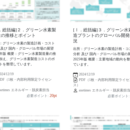
Ⅰ．総括編]２．グリーン水素製
[Ⅰ．総括編]３．グリーン水
量の推移とポイント
造プラントのグローバル開発
況
：グリーン水素の製造計画・コスト
 及び 国内・グローバル市場の展望
出所：グリーン水素の製造計画・コ
25年版 概要：グリーン水素製造量の推
分析 及び 国内・グローバル市場の
加え、グリーン水素製造コストのポ
2025年版 概要：主要地域の動向を
トを整理しています。
ています。
024/12/19
2024/12/19
PDF（1枚・内部利用限定ライセン
PDF（1枚・内部利用限定ライセ
ス）
xetimes エネルギー・脱炭素担当
axetimes エネルギー・脱炭素担
20pt
必要ポイント:
必要ポイント: