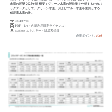
市場の展望 2025年版 概要：グリーン水素の製造量を分析するためバ
ックデータとして、グリーン水素、およびブルー水素を主要とする
低炭素水素の推...
2024/12/19
PDF（1枚・内部利用限定ライセンス）
axetimes エネルギー・脱炭素担当
20pt
必要ポイント: