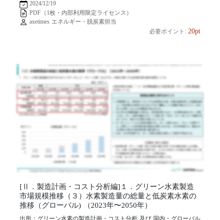
2024/12/19
PDF（1枚・内部利用限定ライセンス）
axetimes エネルギー・脱炭素担当
20pt
必要ポイント:
[Ⅱ．製造計画・コスト分析編]１．グリーン水素製造
市場規模推移（３）水素製造量の総量と低炭素水素の
推移（グローバル) （2023年〜2050年）
出所：グリーン水素の製造計画・コスト分析 及び 国内・グローバル