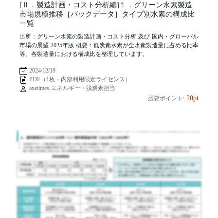
[Ⅱ．製造計画・コスト分析編]１．グリーン水素製造
市場規模推移［バックデータ］タイプ別水素の構成比
一覧
出所：グリーン水素の製造計画・コスト分析 及び 国内・グローバル
市場の展望 2025年版 概要：低炭素水素が全水素製造量に占める比率
等、各製造量における構成比を整理しています。
2024/12/19
PDF（1枚・内部利用限定ライセンス）
axetimes エネルギー・脱炭素担当
20pt
必要ポイント: