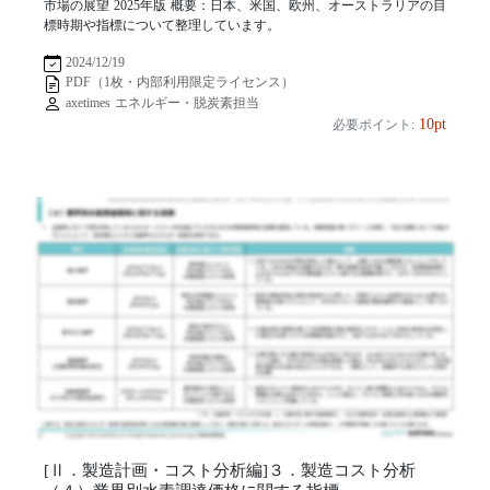
市場の展望 2025年版 概要：日本、米国、欧州、オーストラリアの目
標時期や指標について整理しています。
2024/12/19
PDF（1枚・内部利用限定ライセンス）
axetimes エネルギー・脱炭素担当
10pt
必要ポイント:
[Ⅱ．製造計画・コスト分析編]３．製造コスト分析