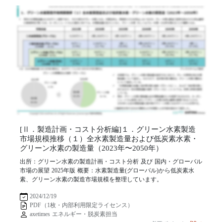
[Ⅱ．製造計画・コスト分析編]１．グリーン水素製造
市場規模推移（１）全水素製造量および低炭素水素・
グリーン水素の製造量（2023年〜2050年）
出所：グリーン水素の製造計画・コスト分析 及び 国内・グローバル
市場の展望 2025年版 概要：水素製造量(グローバル)から低炭素水
素、グリーン水素の製造市場規模を整理しています。
2024/12/19
PDF（1枚・内部利用限定ライセンス）
axetimes エネルギー・脱炭素担当