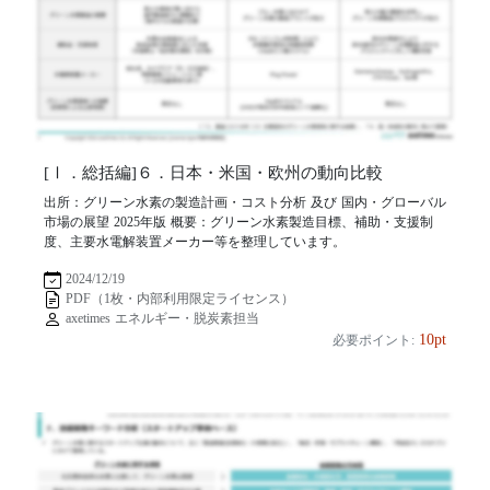
[Ⅰ．総括編]６．日本・米国・欧州の動向比較
出所：グリーン水素の製造計画・コスト分析 及び 国内・グローバル
市場の展望 2025年版 概要：グリーン水素製造目標、補助・支援制
度、主要水電解装置メーカー等を整理しています。
2024/12/19
PDF（1枚・内部利用限定ライセンス）
axetimes エネルギー・脱炭素担当
10pt
必要ポイント: