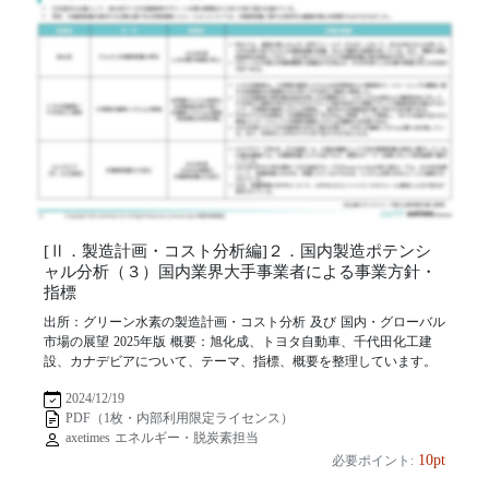
[Ⅱ．製造計画・コスト分析編]２．国内製造ポテンシ
ャル分析（３）国内業界大手事業者による事業方針・
指標
出所：グリーン水素の製造計画・コスト分析 及び 国内・グローバル
市場の展望 2025年版 概要：旭化成、トヨタ自動車、千代田化工建
設、カナデビアについて、テーマ、指標、概要を整理しています。
2024/12/19
PDF（1枚・内部利用限定ライセンス）
axetimes エネルギー・脱炭素担当
10pt
必要ポイント: