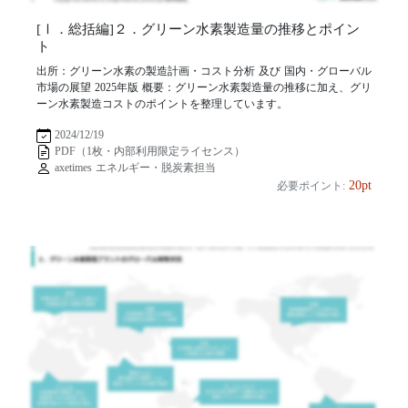
[Ⅰ．総括編]２．グリーン水素製造量の推移とポイン
ト
出所：グリーン水素の製造計画・コスト分析 及び 国内・グローバル
市場の展望 2025年版 概要：グリーン水素製造量の推移に加え、グリ
ーン水素製造コストのポイントを整理しています。
2024/12/19
PDF（1枚・内部利用限定ライセンス）
axetimes エネルギー・脱炭素担当
20pt
必要ポイント: