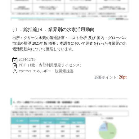
[Ⅰ．総括編]４．業界別の水素活用動向
出所：グリーン水素の製造計画・コスト分析 及び 国内・グローバル
市場の展望 2025年版 概要：本調査において調査を行った各業界の水
素活用動向について整理しています。
2024/12/19
PDF（1枚・内部利用限定ライセンス）
axetimes エネルギー・脱炭素担当
20pt
必要ポイント: