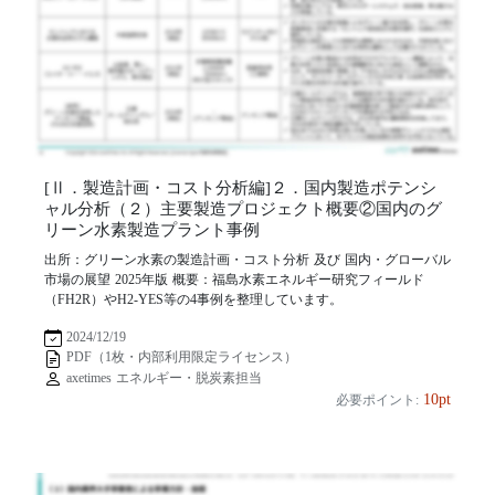
[Ⅱ．製造計画・コスト分析編]２．国内製造ポテンシ
ャル分析（２）主要製造プロジェクト概要②国内のグ
リーン水素製造プラント事例
出所：グリーン水素の製造計画・コスト分析 及び 国内・グローバル
市場の展望 2025年版 概要：福島水素エネルギー研究フィールド
（FH2R）やH2-YES等の4事例を整理しています。
2024/12/19
PDF（1枚・内部利用限定ライセンス）
axetimes エネルギー・脱炭素担当
10pt
必要ポイント: