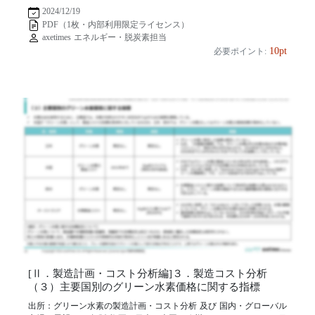
2024/12/19
PDF（1枚・内部利用限定ライセンス）
axetimes エネルギー・脱炭素担当
10pt
必要ポイント:
[Ⅱ．製造計画・コスト分析編]３．製造コスト分析
（３）主要国別のグリーン水素価格に関する指標
出所：グリーン水素の製造計画・コスト分析 及び 国内・グローバル