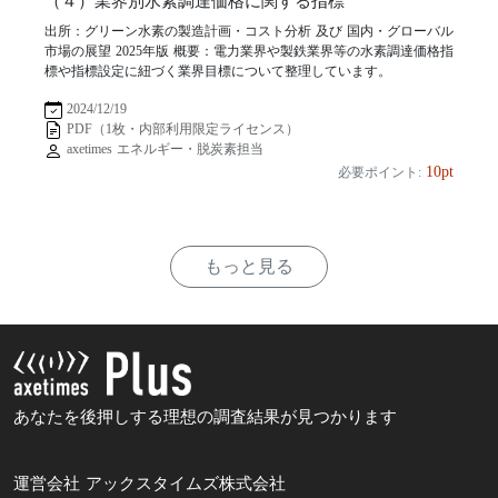
（４）業界別水素調達価格に関する指標
出所：グリーン水素の製造計画・コスト分析 及び 国内・グローバル
市場の展望 2025年版 概要：電力業界や製鉄業界等の水素調達価格指
標や指標設定に紐づく業界目標について整理しています。
2024/12/19
PDF（1枚・内部利用限定ライセンス）
axetimes エネルギー・脱炭素担当
10pt
必要ポイント:
もっと見る
あなたを後押しする理想の調査結果が見つかります
運営会社 アックスタイムズ株式会社