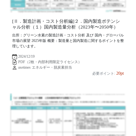
[Ⅱ．製造計画・コスト分析編]２．国内製造ポテンシ
ャル分析（１）国内製造量分析（2023年〜2050年）
出所：グリーン水素の製造計画・コスト分析 及び 国内・グローバル
市場の展望 2025年版 概要：製造量と国内製造に関するポイントを整
理しています。
2024/12/19
PDF（2枚・内部利用限定ライセンス）
axetimes エネルギー・脱炭素担当
20pt
必要ポイント: