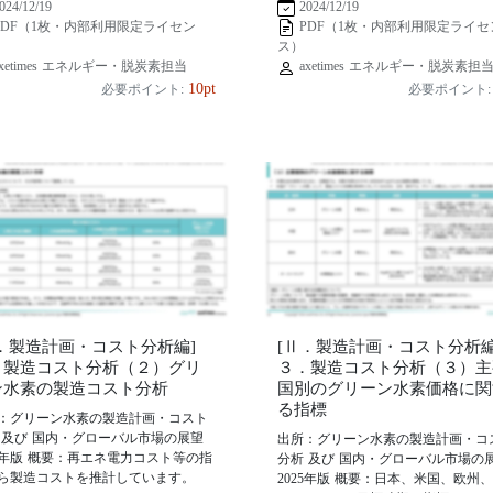
024/12/19
2024/12/19
PDF（1枚・内部利用限定ライセン
PDF（1枚・内部利用限定ライセ
ス）
xetimes エネルギー・脱炭素担当
axetimes エネルギー・脱炭素担
10pt
必要ポイント:
必要ポイント:
Ⅱ．製造計画・コスト分析編]
[Ⅱ．製造計画・コスト分析編
．製造コスト分析（２）グリ
３．製造コスト分析（３）主
ン水素の製造コスト分析
国別のグリーン水素価格に関
る指標
：グリーン水素の製造計画・コスト
 及び 国内・グローバル市場の展望
出所：グリーン水素の製造計画・コ
25年版 概要：再エネ電力コスト等の指
分析 及び 国内・グローバル市場の
ら製造コストを推計しています。
2025年版 概要：日本、米国、欧州