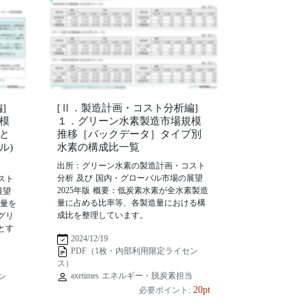
]
[Ⅱ．製造計画・コスト分析編]
模
１．グリーン水素製造市場規模
と
推移［バックデータ］タイプ別
ル)
水素の構成比一覧
出所：グリーン水素の製造計画・コスト
分析 及び 国内・グローバル市場の展望
スト
2025年版 概要：低炭素水素が全水素製造
展望
量に占める比率等、各製造量における構
造量を
成比を整理しています。
グリ
とす
2024/12/19
PDF（1枚・内部利用限定ライセン
ス）
axetimes エネルギー・脱炭素担当
ン
20pt
必要ポイント:
当