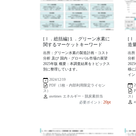
[Ⅰ．総括編]１．グリーン水素に
[
関するマーケットキーワード
造
出所：グリーン水素の製造計画・コスト
出所
分析 及び 国内・グローバル市場の展望
分析
2025年版 概要：本調査結果をトピックス
20
別に整理しています。
移に
イン
2024/12/19
2
PDF（1枚・内部利用限定ライセン
ス）
axetimes エネルギー・脱炭素担当
ス）
a
20pt
必要ポイント: