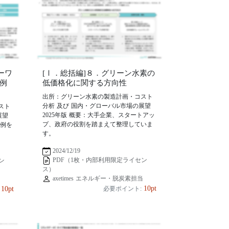
ーワ
[Ⅰ．総括編]８．グリーン水素の
例
低価格化に関する方向性
出所：グリーン水素の製造計画・コスト
分析 及び 国内・グローバル市場の展望
スト
2025年版 概要：大手企業、スタートアッ
展望
プ、政府の役割を踏まえて整理していま
事例を
す。
2024/12/19
PDF（1枚・内部利用限定ライセン
ン
ス）
axetimes エネルギー・脱炭素担当
当
10pt
10pt
必要ポイント: