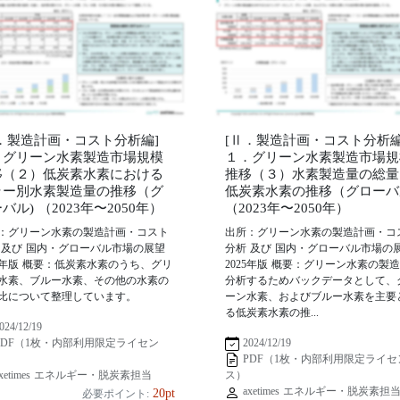
Ⅱ．製造計画・コスト分析編]
[Ⅱ．製造計画・コスト分析編
．グリーン水素製造市場規模
１．グリーン水素製造市場規
移（２）低炭素水素における
推移（３）水素製造量の総量
ラー別水素製造量の推移（グ
低炭素水素の推移（グローバ
バル) （2023年〜2050年）
（2023年〜2050年）
：グリーン水素の製造計画・コスト
出所：グリーン水素の製造計画・コ
 及び 国内・グローバル市場の展望
分析 及び 国内・グローバル市場の
25年版 概要：低炭素水素のうち、グリ
2025年版 概要：グリーン水素の製
水素、ブルー水素、その他の水素の
分析するためバックデータとして、
比について整理しています。
ーン水素、およびブルー水素を主要
る低炭素水素の推...
024/12/19
2024/12/19
PDF（1枚・内部利用限定ライセン
PDF（1枚・内部利用限定ライセ
xetimes エネルギー・脱炭素担当
ス）
axetimes エネルギー・脱炭素担
20pt
必要ポイント: