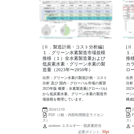
[Ⅱ．製造計画・コスト分析編]
[
１．グリーン水素製造市場規模
１
推移（１）全水素製造量および
推
低炭素水素・グリーン水素の製
カ
造量（2023年〜2050年）
ロー
出所：グリーン水素の製造計画・コスト
出所
分析 及び 国内・グローバル市場の展望
分析
2025年版 概要：水素製造量(グローバル)
20
から低炭素水素、グリーン水素の製造市
ーン
場規模を整理しています。
構成
2024/12/19
2
PDF（1枚・内部利用限定ライセン
ス）
ス）
axetimes エネルギー・脱炭素担当
a
30pt
必要ポイント: