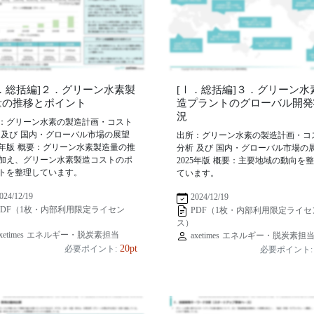
Ⅰ．総括編]２．グリーン水素製
[Ⅰ．総括編]３．グリーン水
量の推移とポイント
造プラントのグローバル開発
況
：グリーン水素の製造計画・コスト
 及び 国内・グローバル市場の展望
出所：グリーン水素の製造計画・コ
25年版 概要：グリーン水素製造量の推
分析 及び 国内・グローバル市場の
加え、グリーン水素製造コストのポ
2025年版 概要：主要地域の動向を
トを整理しています。
ています。
024/12/19
2024/12/19
PDF（1枚・内部利用限定ライセン
PDF（1枚・内部利用限定ライセ
ス）
xetimes エネルギー・脱炭素担当
axetimes エネルギー・脱炭素担
20pt
必要ポイント:
必要ポイント: