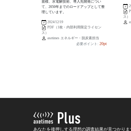
規模、水電解技術、導入先開発につい
2
て、2050年までのロードアップとして整
理しています。
ス）
a
2024/12/19
PDF（1枚・内部利用限定ライセン
ス）
axetimes エネルギー・脱炭素担当
20pt
必要ポイント:
あなたを後押しする理想の調査結果が見つかりま