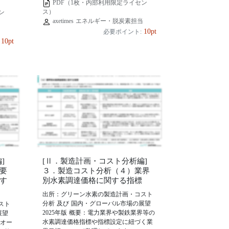
PDF（1枚・内部利用限定ライセン
ス）
ン
axetimes エネルギー・脱炭素担当
当
10pt
必要ポイント:
10pt
]
[Ⅱ．製造計画・コスト分析編]
要
３．製造コスト分析（４）業界
す
別水素調達価格に関する指標
出所：グリーン水素の製造計画・コスト
分析 及び 国内・グローバル市場の展望
スト
2025年版 概要：電力業界や製鉄業界等の
展望
水素調達価格指標や指標設定に紐づく業
、オー