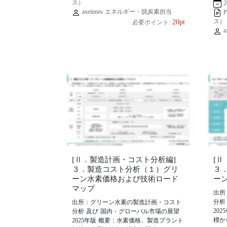
ス）
2
axetimes エネルギー・脱炭素担当
ス）
20pt
必要ポイント:
a
[Ⅱ．製造計画・コスト分析編]
[
３．製造コスト分析（１）グリ
３
ーン水素価格および技術ロード
ー
マップ
出所
分析
出所：グリーン水素の製造計画・コスト
20
分析 及び 国内・グローバル市場の展望
標か
2025年版 概要：水素価格、製造プラント