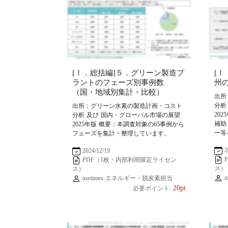
[Ⅰ．総括編]５．グリーン製造プ
[
ラントのフェーズ別事例数
州
（国・地域別集計・比較）
出所
分析
出所：グリーン水素の製造計画・コスト
20
分析 及び 国内・グローバル市場の展望
補助
2025年版 概要：本調査対象の65事例から
ー等
フェーズを集計・整理しています。
2
2024/12/19
PDF（1枚・内部利用限定ライセン
ス）
ス）
a
axetimes エネルギー・脱炭素担当
20pt
必要ポイント: