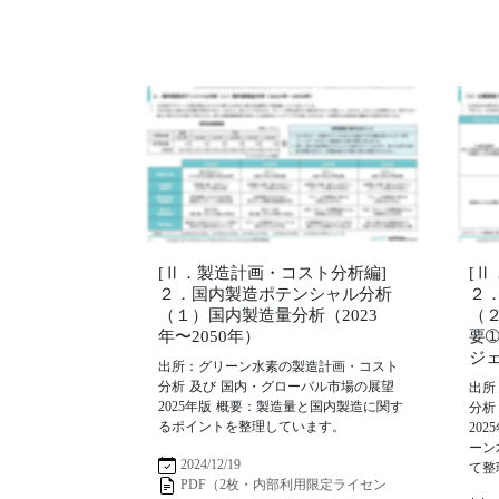
[Ⅱ．製造計画・コスト分析編]
[
２．国内製造ポテンシャル分析
２
（１）国内製造量分析（2023
（
年〜2050年）
要
ジ
出所：グリーン水素の製造計画・コスト
分析 及び 国内・グローバル市場の展望
出所
2025年版 概要：製造量と国内製造に関す
分析
るポイントを整理しています。
20
ーン
2024/12/19
て整
PDF（2枚・内部利用限定ライセン