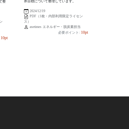
界目標について整理しています。
て整
2024/12/19
PDF（1枚・内部利用限定ライセン
ス）
ン
axetimes エネルギー・脱炭素担当
当
10pt
必要ポイント:
10pt