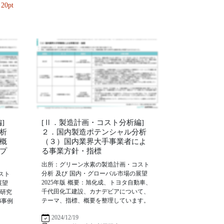
20pt
]
[Ⅱ．製造計画・コスト分析編]
析
２．国内製造ポテンシャル分析
概
（３）国内業界大手事業者によ
プ
る事業方針・指標
出所：グリーン水素の製造計画・コスト
分析 及び 国内・グローバル市場の展望
スト
2025年版 概要：旭化成、トヨタ自動車、
展望
千代田化工建設、カナデビアについて、
ー研究
テーマ、指標、概要を整理しています。
4事例
2024/12/19