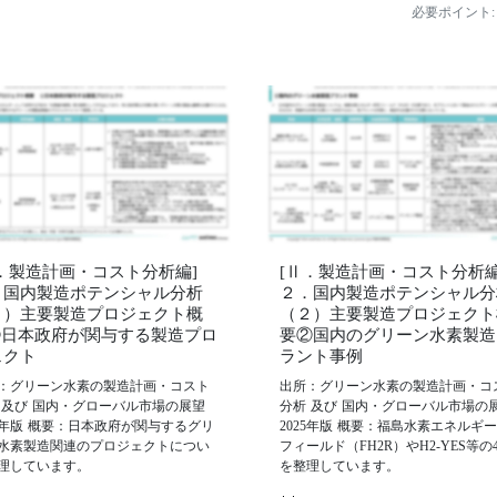
必要ポイント:
Ⅱ．製造計画・コスト分析編]
[Ⅱ．製造計画・コスト分析編
．国内製造ポテンシャル分析
２．国内製造ポテンシャル分
２）主要製造プロジェクト概
（２）主要製造プロジェクト
➀日本政府が関与する製造プロ
要②国内のグリーン水素製造
ェクト
ラント事例
：グリーン水素の製造計画・コスト
出所：グリーン水素の製造計画・コ
 及び 国内・グローバル市場の展望
分析 及び 国内・グローバル市場の
25年版 概要：日本政府が関与するグリ
2025年版 概要：福島水素エネルギ
水素製造関連のプロジェクトについ
フィールド（FH2R）やH2-YES等の
理しています。
を整理しています。