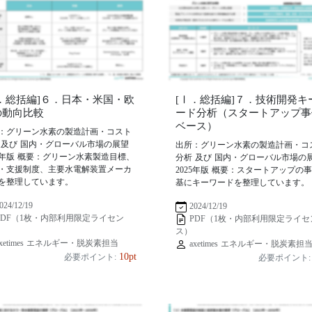
Ⅰ．総括編]６．日本・米国・欧
[Ⅰ．総括編]７．技術開発キ
の動向比較
ード分析（スタートアップ事
ベース）
：グリーン水素の製造計画・コスト
 及び 国内・グローバル市場の展望
出所：グリーン水素の製造計画・コ
25年版 概要：グリーン水素製造目標、
分析 及び 国内・グローバル市場の
・支援制度、主要水電解装置メーカ
2025年版 概要：スタートアップの
を整理しています。
基にキーワードを整理しています。
024/12/19
2024/12/19
PDF（1枚・内部利用限定ライセン
PDF（1枚・内部利用限定ライセ
ス）
xetimes エネルギー・脱炭素担当
axetimes エネルギー・脱炭素担
10pt
必要ポイント:
必要ポイント: