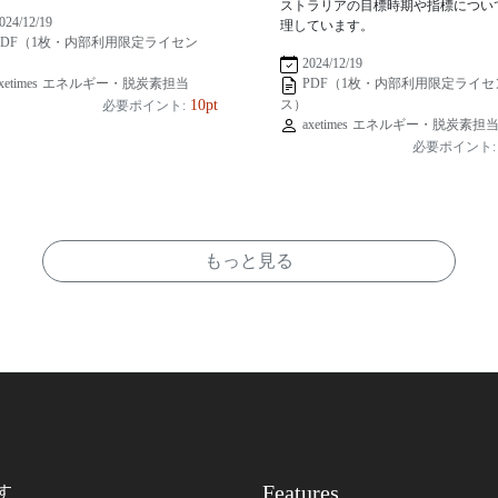
ストラリアの目標時期や指標につい
024/12/19
理しています。
PDF（1枚・内部利用限定ライセン
2024/12/19
xetimes エネルギー・脱炭素担当
PDF（1枚・内部利用限定ライセ
ス）
10pt
必要ポイント:
axetimes エネルギー・脱炭素担
必要ポイント:
もっと見る
Features
す