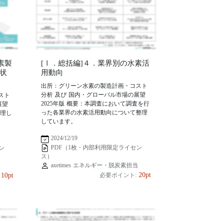
素製
[Ⅰ．総括編]４．業界別の水素活
状
用動向
出所：グリーン水素の製造計画・コスト
分析 及び 国内・グローバル市場の展望
スト
2025年版 概要：本調査において調査を行
展望
った各業界の水素活用動向について整理
整理し
しています。
2024/12/19
PDF（1枚・内部利用限定ライセン
ン
ス）
axetimes エネルギー・脱炭素担当
当
20pt
10pt
必要ポイント: