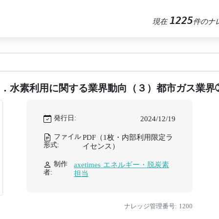
1225
現在
件のナ
１．水素利用に関する業界動向（３）都市ガス業界
発行日:
2024/12/19
ファイル
PDF（1枚・内部利用限定ラ
形式:
イセンス）
制作
axetimes エネルギー・脱炭素
者:
担当
ナレッジ管理番号: 1200