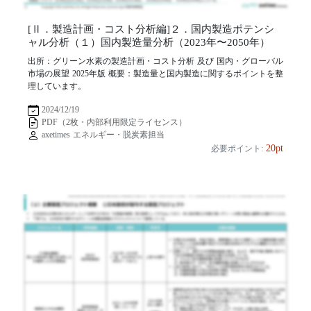
[Ⅱ．製造計画・コスト分析編]２．国内製造ポテンシ
ャル分析（１）国内製造量分析（2023年〜2050年）
出所：グリーン水素の製造計画・コスト分析 及び 国内・グローバル
市場の展望 2025年版 概要：製造量と国内製造に関するポイントを整
理しています。
2024/12/19
PDF（2枚・内部利用限定ライセンス）
axetimes エネルギー・脱炭素担当
20pt
必要ポイント: