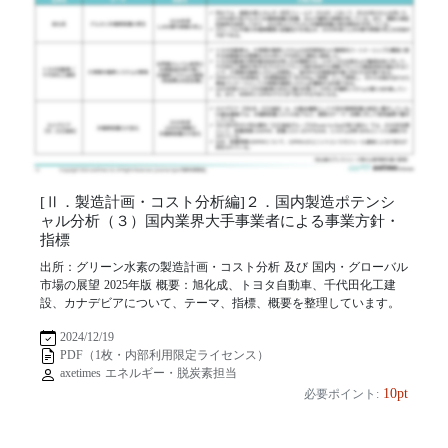
[Ⅱ．製造計画・コスト分析編]２．国内製造ポテンシ
ャル分析（３）国内業界大手事業者による事業方針・
指標
出所：グリーン水素の製造計画・コスト分析 及び 国内・グローバル
市場の展望 2025年版 概要：旭化成、トヨタ自動車、千代田化工建
設、カナデビアについて、テーマ、指標、概要を整理しています。
2024/12/19
PDF（1枚・内部利用限定ライセンス）
axetimes エネルギー・脱炭素担当
10pt
必要ポイント: