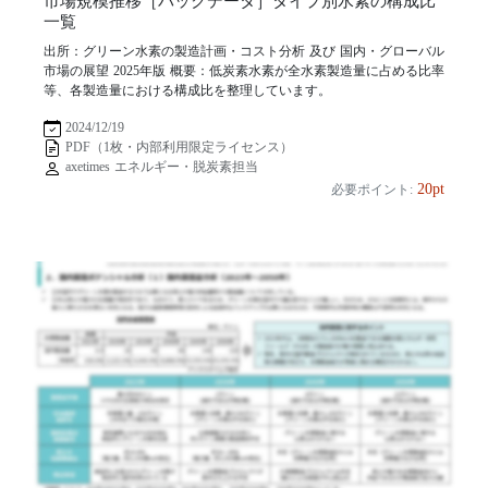
市場規模推移［バックデータ］タイプ別水素の構成比
一覧
出所：グリーン水素の製造計画・コスト分析 及び 国内・グローバル
市場の展望 2025年版 概要：低炭素水素が全水素製造量に占める比率
等、各製造量における構成比を整理しています。
2024/12/19
PDF（1枚・内部利用限定ライセンス）
axetimes エネルギー・脱炭素担当
20pt
必要ポイント: