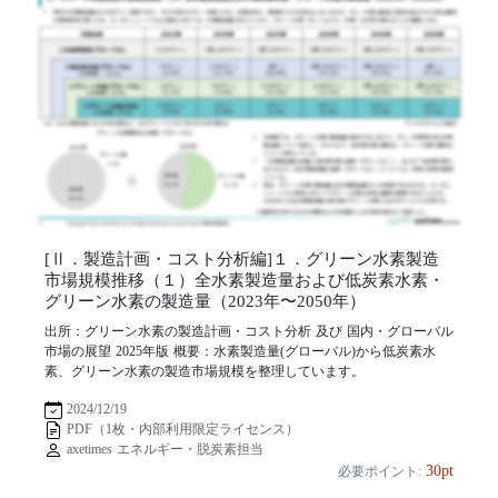
[Ⅱ．製造計画・コスト分析編]１．グリーン水素製造
市場規模推移（１）全水素製造量および低炭素水素・
グリーン水素の製造量（2023年〜2050年）
出所：グリーン水素の製造計画・コスト分析 及び 国内・グローバル
市場の展望 2025年版 概要：水素製造量(グローバル)から低炭素水
素、グリーン水素の製造市場規模を整理しています。
2024/12/19
PDF（1枚・内部利用限定ライセンス）
axetimes エネルギー・脱炭素担当
30pt
必要ポイント: