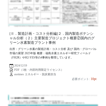
[Ⅱ．製造計画・コスト分析編]２．国内製造ポテンシ
ャル分析（２）主要製造プロジェクト概要②国内のグ
リーン水素製造プラント事例
出所：グリーン水素の製造計画・コスト分析 及び 国内・グローバル
市場の展望 2025年版 概要：福島水素エネルギー研究フィールド
（FH2R）やH2-YES等の4事例を整理しています。
2024/12/19
PDF（1枚・内部利用限定ライセンス）
axetimes エネルギー・脱炭素担当
10pt
必要ポイント: