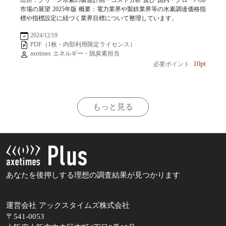
市場の展望 2025年版 概要：電力業界や製鉄業界等の水素調達価格指
標や指標設定に紐づく業界目標について整理しています。
2024/12/19
PDF（1枚・内部利用限定ライセンス）
axetimes エネルギー・脱炭素担当
10pt
必要ポイント:
もっと見る
あなたを後押しする理想の調査結果が見つかります
運営会社 アックスタイムズ株式会社
〒541-0053