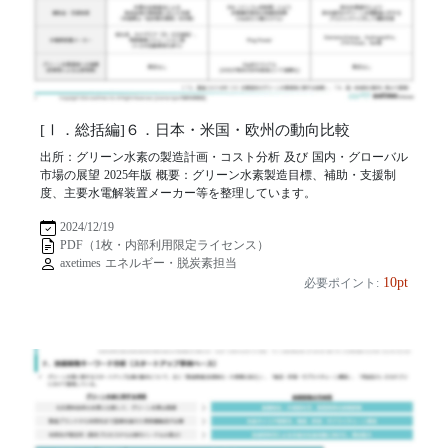
[Ⅰ．総括編]６．日本・米国・欧州の動向比較
出所：グリーン水素の製造計画・コスト分析 及び 国内・グローバル
市場の展望 2025年版 概要：グリーン水素製造目標、補助・支援制
度、主要水電解装置メーカー等を整理しています。
2024/12/19
PDF（1枚・内部利用限定ライセンス）
axetimes エネルギー・脱炭素担当
10pt
必要ポイント: