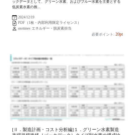
ックデータとして、グリーン水素、およびブルー水素を主要とする
低炭素水素の推...
2024/12/19
PDF（1枚・内部利用限定ライセンス）
axetimes エネルギー・脱炭素担当
20pt
必要ポイント:
[Ⅱ．製造計画・コスト分析編]１．グリーン水素製造