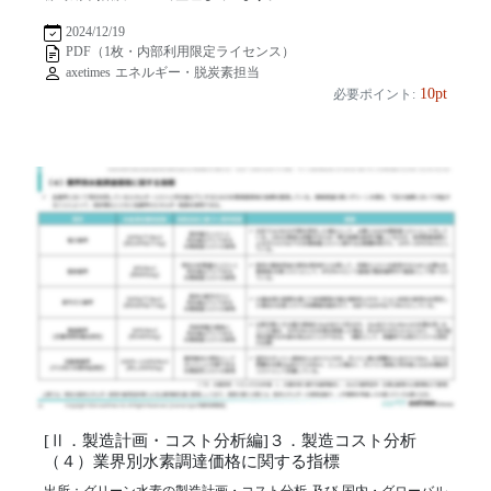
2024/12/19
PDF（1枚・内部利用限定ライセンス）
axetimes エネルギー・脱炭素担当
10pt
必要ポイント:
[Ⅱ．製造計画・コスト分析編]３．製造コスト分析
（４）業界別水素調達価格に関する指標
出所：グリーン水素の製造計画・コスト分析 及び 国内・グローバル