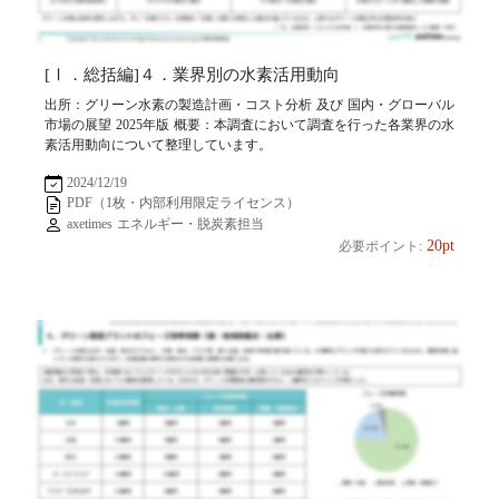
[Ⅰ．総括編]４．業界別の水素活用動向
出所：グリーン水素の製造計画・コスト分析 及び 国内・グローバル
市場の展望 2025年版 概要：本調査において調査を行った各業界の水
素活用動向について整理しています。
2024/12/19
PDF（1枚・内部利用限定ライセンス）
axetimes エネルギー・脱炭素担当
20pt
必要ポイント: