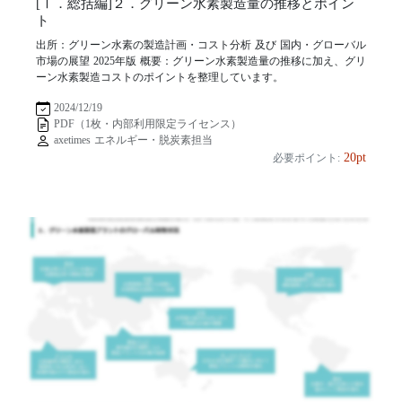
[Ⅰ．総括編]２．グリーン水素製造量の推移とポイン
ト
出所：グリーン水素の製造計画・コスト分析 及び 国内・グローバル
市場の展望 2025年版 概要：グリーン水素製造量の推移に加え、グリ
ーン水素製造コストのポイントを整理しています。
2024/12/19
PDF（1枚・内部利用限定ライセンス）
axetimes エネルギー・脱炭素担当
20pt
必要ポイント: