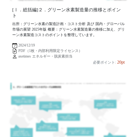
[Ⅰ．総括編]２．グリーン水素製造量の推移とポイン
ト
出所：グリーン水素の製造計画・コスト分析 及び 国内・グローバル
市場の展望 2025年版 概要：グリーン水素製造量の推移に加え、グリ
ーン水素製造コストのポイントを整理しています。
2024/12/19
PDF（1枚・内部利用限定ライセンス）
axetimes エネルギー・脱炭素担当
20pt
必要ポイント: