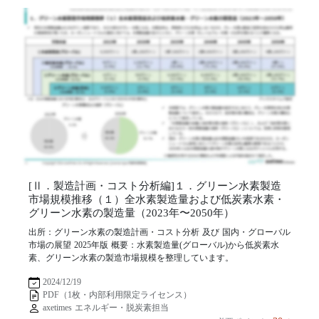
[Ⅱ．製造計画・コスト分析編]１．グリーン水素製造
市場規模推移（１）全水素製造量および低炭素水素・
グリーン水素の製造量（2023年〜2050年）
出所：グリーン水素の製造計画・コスト分析 及び 国内・グローバル
市場の展望 2025年版 概要：水素製造量(グローバル)から低炭素水
素、グリーン水素の製造市場規模を整理しています。
2024/12/19
PDF（1枚・内部利用限定ライセンス）
axetimes エネルギー・脱炭素担当