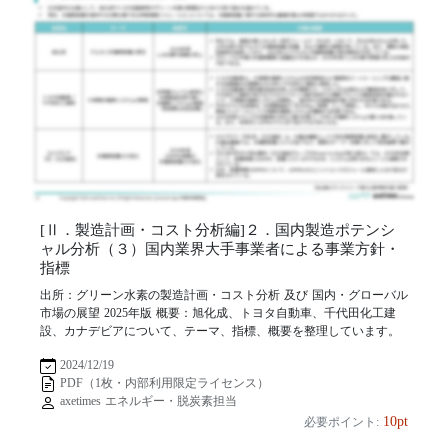
[Ⅱ．製造計画・コスト分析編]２．国内製造ポテンシ
ャル分析（３）国内業界大手事業者による事業方針・
指標
出所：グリーン水素の製造計画・コスト分析 及び 国内・グローバル
市場の展望 2025年版 概要：旭化成、トヨタ自動車、千代田化工建
設、カナデビアについて、テーマ、指標、概要を整理しています。
2024/12/19
PDF（1枚・内部利用限定ライセンス）
axetimes エネルギー・脱炭素担当
10pt
必要ポイント: