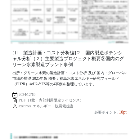
[Ⅱ．製造計画・コスト分析編]２．国内製造ポテンシ
ャル分析（２）主要製造プロジェクト概要②国内のグ
リーン水素製造プラント事例
出所：グリーン水素の製造計画・コスト分析 及び 国内・グローバル
市場の展望 2025年版 概要：福島水素エネルギー研究フィールド
（FH2R）やH2-YES等の4事例を整理しています。
2024/12/19
PDF（1枚・内部利用限定ライセンス）
axetimes エネルギー・脱炭素担当
10pt
必要ポイント: