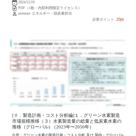
2024/12/19
PDF（1枚・内部利用限定ライセンス）
axetimes エネルギー・脱炭素担当
20pt
必要ポイント:
[Ⅱ．製造計画・コスト分析編]１．グリーン水素製造
市場規模推移（３）水素製造量の総量と低炭素水素の
推移（グローバル) （2023年〜2050年）
出所：グリーン水素の製造計画・コスト分析 及び 国内・グローバル