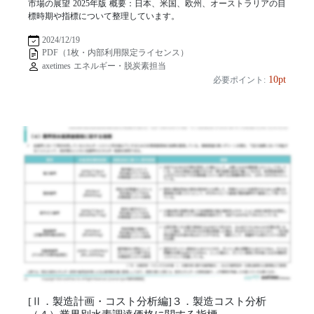
市場の展望 2025年版 概要：日本、米国、欧州、オーストラリアの目
標時期や指標について整理しています。
2024/12/19
PDF（1枚・内部利用限定ライセンス）
axetimes エネルギー・脱炭素担当
10pt
必要ポイント:
[Ⅱ．製造計画・コスト分析編]３．製造コスト分析