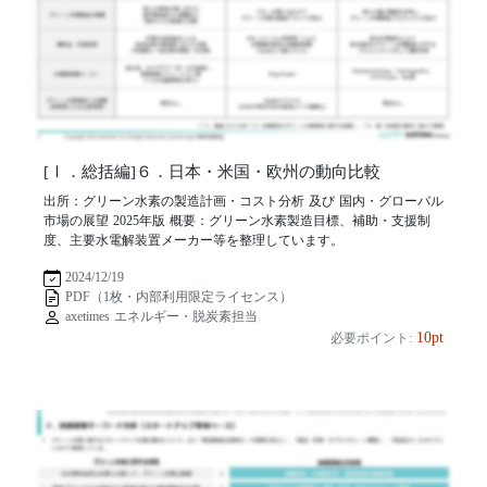
[Ⅰ．総括編]６．日本・米国・欧州の動向比較
出所：グリーン水素の製造計画・コスト分析 及び 国内・グローバル
市場の展望 2025年版 概要：グリーン水素製造目標、補助・支援制
度、主要水電解装置メーカー等を整理しています。
2024/12/19
PDF（1枚・内部利用限定ライセンス）
axetimes エネルギー・脱炭素担当
10pt
必要ポイント: