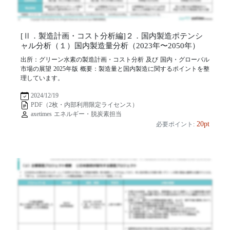
[Ⅱ．製造計画・コスト分析編]２．国内製造ポテンシ
ャル分析（１）国内製造量分析（2023年〜2050年）
出所：グリーン水素の製造計画・コスト分析 及び 国内・グローバル
市場の展望 2025年版 概要：製造量と国内製造に関するポイントを整
理しています。
2024/12/19
PDF（2枚・内部利用限定ライセンス）
axetimes エネルギー・脱炭素担当
20pt
必要ポイント: