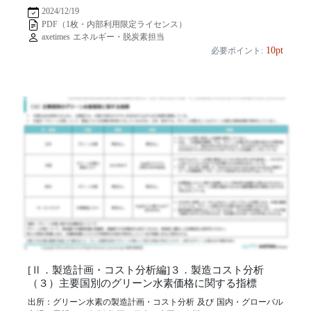
2024/12/19
PDF（1枚・内部利用限定ライセンス）
axetimes エネルギー・脱炭素担当
10pt
必要ポイント:
[Ⅱ．製造計画・コスト分析編]３．製造コスト分析
（３）主要国別のグリーン水素価格に関する指標
出所：グリーン水素の製造計画・コスト分析 及び 国内・グローバル