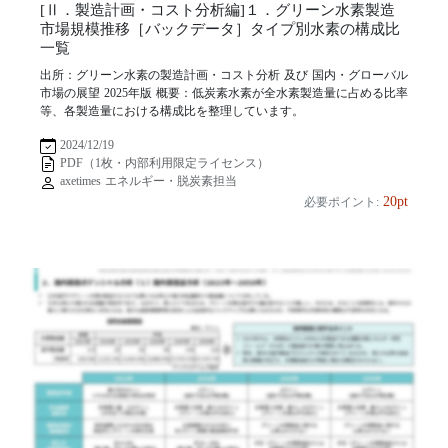
[Ⅱ．製造計画・コスト分析編]１．グリーン水素製造
市場規模推移［バックデータ］タイプ別水素の構成比
一覧
出所：グリーン水素の製造計画・コスト分析 及び 国内・グローバル
市場の展望 2025年版 概要：低炭素水素が全水素製造量に占める比率
等、各製造量における構成比を整理しています。
2024/12/19
PDF（1枚・内部利用限定ライセンス）
axetimes エネルギー・脱炭素担当
20pt
必要ポイント: