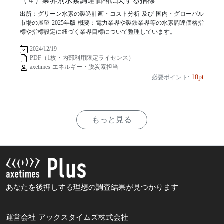
（４）業界別水素調達価格に関する指標
出所：グリーン水素の製造計画・コスト分析 及び 国内・グローバル
市場の展望 2025年版 概要：電力業界や製鉄業界等の水素調達価格指
標や指標設定に紐づく業界目標について整理しています。
2024/12/19
PDF（1枚・内部利用限定ライセンス）
axetimes エネルギー・脱炭素担当
10pt
必要ポイント:
もっと見る
あなたを後押しする理想の調査結果が見つかります
運営会社 アックスタイムズ株式会社