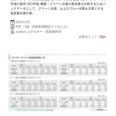
市場の展望 2025年版 概要：グリーン水素の製造量を分析するためバ
ックデータとして、グリーン水素、およびブルー水素を主要とする
低炭素水素の推...
2024/12/19
PDF（1枚・内部利用限定ライセンス）
axetimes エネルギー・脱炭素担当
20pt
必要ポイント: