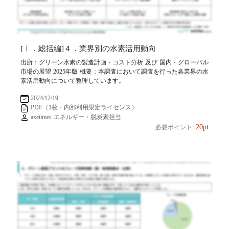
[Ⅰ．総括編]４．業界別の水素活用動向
出所：グリーン水素の製造計画・コスト分析 及び 国内・グローバル
市場の展望 2025年版 概要：本調査において調査を行った各業界の水
素活用動向について整理しています。
2024/12/19
PDF（1枚・内部利用限定ライセンス）
axetimes エネルギー・脱炭素担当
20pt
必要ポイント: