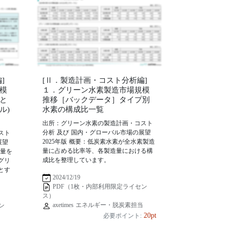
]
[Ⅱ．製造計画・コスト分析編]
模
１．グリーン水素製造市場規模
と
推移［バックデータ］タイプ別
ル)
水素の構成比一覧
出所：グリーン水素の製造計画・コスト
分析 及び 国内・グローバル市場の展望
スト
2025年版 概要：低炭素水素が全水素製造
展望
量に占める比率等、各製造量における構
造量を
成比を整理しています。
グリ
とす
2024/12/19
PDF（1枚・内部利用限定ライセン
ス）
axetimes エネルギー・脱炭素担当
ン
20pt
必要ポイント:
当