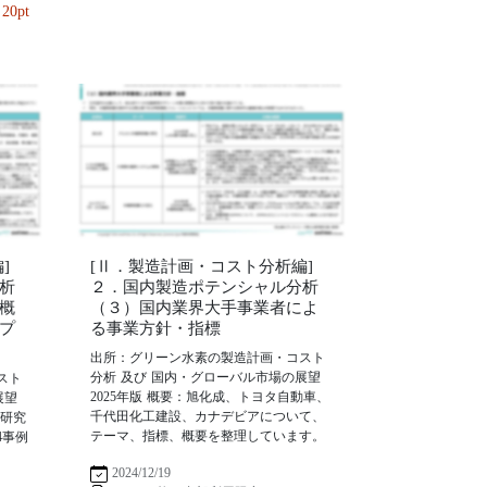
20pt
]
[Ⅱ．製造計画・コスト分析編]
析
２．国内製造ポテンシャル分析
概
（３）国内業界大手事業者によ
プ
る事業方針・指標
出所：グリーン水素の製造計画・コスト
分析 及び 国内・グローバル市場の展望
スト
2025年版 概要：旭化成、トヨタ自動車、
展望
千代田化工建設、カナデビアについて、
ー研究
テーマ、指標、概要を整理しています。
4事例
2024/12/19