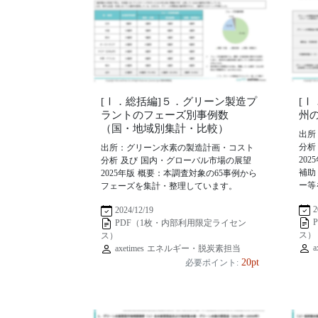
[Ⅰ．総括編]５．グリーン製造プ
[
ラントのフェーズ別事例数
州
（国・地域別集計・比較）
出所
分析
出所：グリーン水素の製造計画・コスト
20
分析 及び 国内・グローバル市場の展望
補助
2025年版 概要：本調査対象の65事例から
ー等
フェーズを集計・整理しています。
2
2024/12/19
PDF（1枚・内部利用限定ライセン
ス）
ス）
a
axetimes エネルギー・脱炭素担当
20pt
必要ポイント: