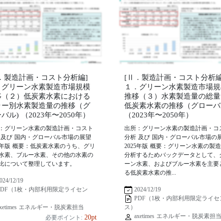
Ⅱ．製造計画・コスト分析編]
[Ⅱ．製造計画・コスト分析編
．グリーン水素製造市場規模
１．グリーン水素製造市場規
移（２）低炭素水素における
推移（３）水素製造量の総量
ラー別水素製造量の推移（グ
低炭素水素の推移（グローバ
バル) （2023年〜2050年）
（2023年〜2050年）
：グリーン水素の製造計画・コスト
出所：グリーン水素の製造計画・コ
 及び 国内・グローバル市場の展望
分析 及び 国内・グローバル市場の
25年版 概要：低炭素水素のうち、グリ
2025年版 概要：グリーン水素の製
水素、ブルー水素、その他の水素の
分析するためバックデータとして、
比について整理しています。
ーン水素、およびブルー水素を主要
る低炭素水素の推...
024/12/19
2024/12/19
PDF（1枚・内部利用限定ライセン
PDF（1枚・内部利用限定ライセ
xetimes エネルギー・脱炭素担当
ス）
axetimes エネルギー・脱炭素担
20pt
必要ポイント: