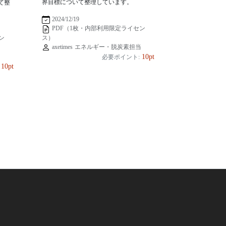
界目標について整理しています。
て整
2024/12/19
PDF（1枚・内部利用限定ライセン
ス）
ン
axetimes エネルギー・脱炭素担当
当
10pt
必要ポイント:
10pt