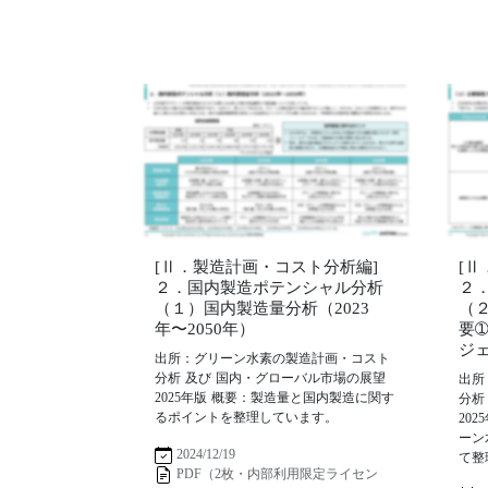
[Ⅱ．製造計画・コスト分析編]
[
２．国内製造ポテンシャル分析
２
（１）国内製造量分析（2023
（
年〜2050年）
要
ジ
出所：グリーン水素の製造計画・コスト
分析 及び 国内・グローバル市場の展望
出所
2025年版 概要：製造量と国内製造に関す
分析
るポイントを整理しています。
20
ーン
2024/12/19
て整
PDF（2枚・内部利用限定ライセン