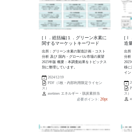
[Ⅰ．総括編]１．グリーン水素に
[
関するマーケットキーワード
造
出所：グリーン水素の製造計画・コスト
出所
分析 及び 国内・グローバル市場の展望
分析
2025年版 概要：本調査結果をトピックス
20
別に整理しています。
移に
イン
2024/12/19
2
PDF（1枚・内部利用限定ライセン
ス）
axetimes エネルギー・脱炭素担当
ス）
a
20pt
必要ポイント: