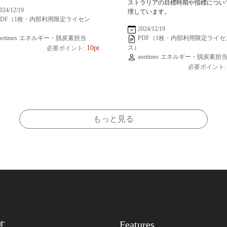
ストラリアの目標時期や指標につい
024/12/19
理しています。
PDF（1枚・内部利用限定ライセン
2024/12/19
xetimes エネルギー・脱炭素担当
PDF（1枚・内部利用限定ライセ
ス）
10pt
必要ポイント:
axetimes エネルギー・脱炭素担
必要ポイント:
もっと見る
Features
す