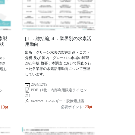
素製
[Ⅰ．総括編]４．業界別の水素活
状
用動向
出所：グリーン水素の製造計画・コスト
分析 及び 国内・グローバル市場の展望
スト
2025年版 概要：本調査において調査を行
展望
った各業界の水素活用動向について整理
整理し
しています。
2024/12/19
PDF（1枚・内部利用限定ライセン
ン
ス）
axetimes エネルギー・脱炭素担当
当
20pt
10pt
必要ポイント: