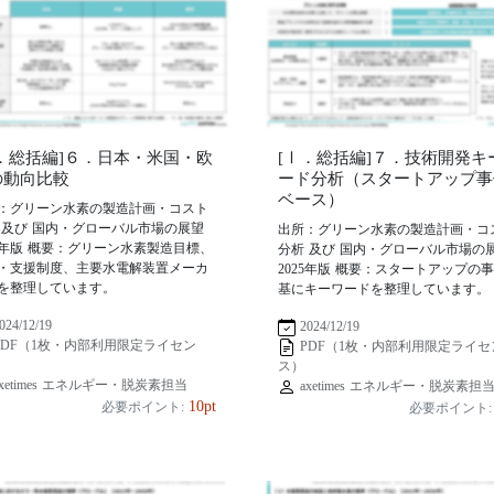
Ⅰ．総括編]６．日本・米国・欧
[Ⅰ．総括編]７．技術開発キ
の動向比較
ード分析（スタートアップ事
ベース）
：グリーン水素の製造計画・コスト
 及び 国内・グローバル市場の展望
出所：グリーン水素の製造計画・コ
25年版 概要：グリーン水素製造目標、
分析 及び 国内・グローバル市場の
・支援制度、主要水電解装置メーカ
2025年版 概要：スタートアップの
を整理しています。
基にキーワードを整理しています。
024/12/19
2024/12/19
PDF（1枚・内部利用限定ライセン
PDF（1枚・内部利用限定ライセ
ス）
xetimes エネルギー・脱炭素担当
axetimes エネルギー・脱炭素担
10pt
必要ポイント:
必要ポイント: