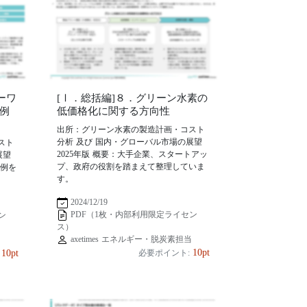
ーワ
[Ⅰ．総括編]８．グリーン水素の
例
低価格化に関する方向性
出所：グリーン水素の製造計画・コスト
分析 及び 国内・グローバル市場の展望
スト
2025年版 概要：大手企業、スタートアッ
展望
プ、政府の役割を踏まえて整理していま
事例を
す。
2024/12/19
PDF（1枚・内部利用限定ライセン
ン
ス）
axetimes エネルギー・脱炭素担当
当
10pt
10pt
必要ポイント: