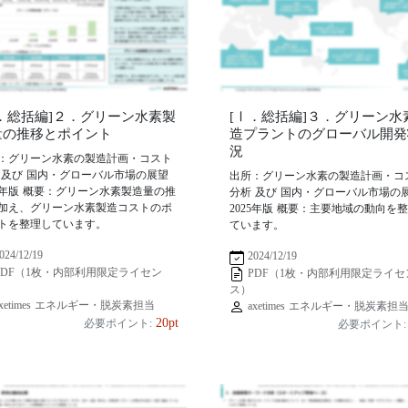
Ⅰ．総括編]２．グリーン水素製
[Ⅰ．総括編]３．グリーン水
量の推移とポイント
造プラントのグローバル開発
況
：グリーン水素の製造計画・コスト
 及び 国内・グローバル市場の展望
出所：グリーン水素の製造計画・コ
25年版 概要：グリーン水素製造量の推
分析 及び 国内・グローバル市場の
加え、グリーン水素製造コストのポ
2025年版 概要：主要地域の動向を
トを整理しています。
ています。
024/12/19
2024/12/19
PDF（1枚・内部利用限定ライセン
PDF（1枚・内部利用限定ライセ
ス）
xetimes エネルギー・脱炭素担当
axetimes エネルギー・脱炭素担
20pt
必要ポイント:
必要ポイント: