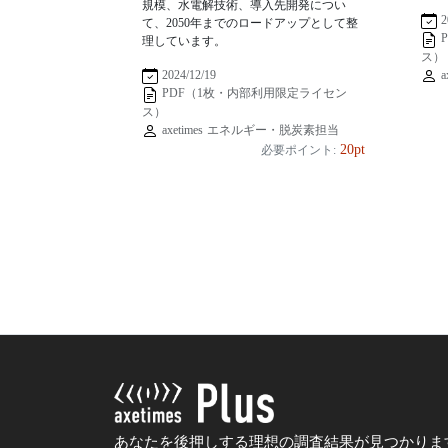
規模、水電解技術、導入先開発につい
2
て、2050年までのロードアップとして整
理しています。
ス）
a
2024/12/19
PDF（1枚・内部利用限定ライセン
ス）
axetimes エネルギー・脱炭素担当
20pt
必要ポイント:
あなたを後押しする理想の調査結果が見つかりま