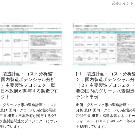
必要ポイント:
Ⅱ．製造計画・コスト分析編]
[Ⅱ．製造計画・コスト分析編
．国内製造ポテンシャル分析
２．国内製造ポテンシャル分
２）主要製造プロジェクト概
（２）主要製造プロジェクト
➀日本政府が関与する製造プロ
要②国内のグリーン水素製造
ェクト
ラント事例
：グリーン水素の製造計画・コスト
出所：グリーン水素の製造計画・コ
 及び 国内・グローバル市場の展望
分析 及び 国内・グローバル市場の
25年版 概要：日本政府が関与するグリ
2025年版 概要：福島水素エネルギ
水素製造関連のプロジェクトについ
フィールド（FH2R）やH2-YES等の
理しています。
を整理しています。