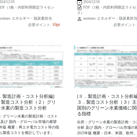
024/12/19
2024/12/19
PDF（1枚・内部利用限定ライセン
PDF（1枚・内部利用限定ライセ
ス）
xetimes エネルギー・脱炭素担当
axetimes エネルギー・脱炭素担
10pt
必要ポイント:
必要ポイント:
Ⅱ．製造計画・コスト分析編]
[Ⅱ．製造計画・コスト分析編
．製造コスト分析（２）グリ
３．製造コスト分析（３）主
ン水素の製造コスト分析
国別のグリーン水素価格に関
る指標
：グリーン水素の製造計画・コスト
 及び 国内・グローバル市場の展望
出所：グリーン水素の製造計画・コ
25年版 概要：再エネ電力コスト等の指
分析 及び 国内・グローバル市場の
ら製造コストを推計しています。
2025年版 概要：日本、米国、欧州