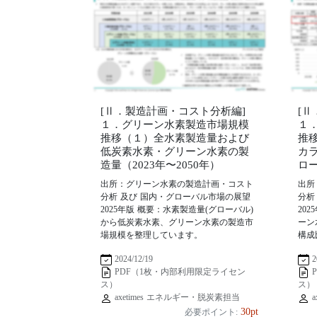
[Ⅱ．製造計画・コスト分析編]
[
１．グリーン水素製造市場規模
１
推移（１）全水素製造量および
推
低炭素水素・グリーン水素の製
カ
造量（2023年〜2050年）
ロー
出所：グリーン水素の製造計画・コスト
出所
分析 及び 国内・グローバル市場の展望
分析
2025年版 概要：水素製造量(グローバル)
20
から低炭素水素、グリーン水素の製造市
ーン
場規模を整理しています。
構成
2024/12/19
2
PDF（1枚・内部利用限定ライセン
ス）
ス）
axetimes エネルギー・脱炭素担当
a
30pt
必要ポイント: