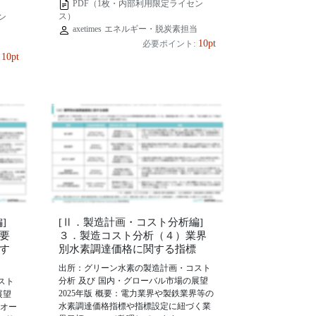
PDF（1枚・内部利用限定ライセン
ス）
ン
axetimes エネルギー・脱炭素担当
当
10pt
必要ポイント:
10pt
]
[Ⅱ．製造計画・コスト分析編]
要
３．製造コスト分析（４）業界
す
別水素調達価格に関する指標
出所：グリーン水素の製造計画・コスト
分析 及び 国内・グローバル市場の展望
スト
2025年版 概要：電力業界や製鉄業界等の
展望
水素調達価格指標や指標設定に紐づく業
、オー