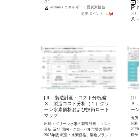
ス）
2
axetimes エネルギー・脱炭素担当
ス）
20pt
必要ポイント:
a
[Ⅱ．製造計画・コスト分析編]
[
３．製造コスト分析（１）グリ
３
ーン水素価格および技術ロード
ー
マップ
出所
分析
出所：グリーン水素の製造計画・コスト
20
分析 及び 国内・グローバル市場の展望
標か
2025年版 概要：水素価格、製造プラント