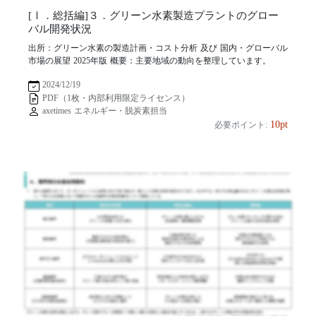
[Ⅰ．総括編]３．グリーン水素製造プラントのグロー
バル開発状況
出所：グリーン水素の製造計画・コスト分析 及び 国内・グローバル
市場の展望 2025年版 概要：主要地域の動向を整理しています。
2024/12/19
PDF（1枚・内部利用限定ライセンス）
axetimes エネルギー・脱炭素担当
10pt
必要ポイント: