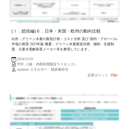
[Ⅰ．総括編]６．日本・米国・欧州の動向比較
出所：グリーン水素の製造計画・コスト分析 及び 国内・グローバル
市場の展望 2025年版 概要：グリーン水素製造目標、補助・支援制
度、主要水電解装置メーカー等を整理しています。
2024/12/19
PDF（1枚・内部利用限定ライセンス）
axetimes エネルギー・脱炭素担当
10pt
必要ポイント: