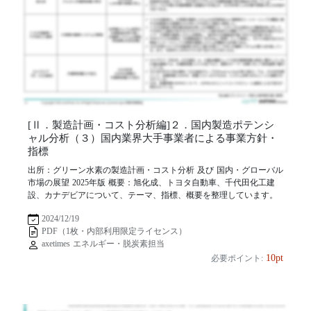
[Ⅱ．製造計画・コスト分析編]２．国内製造ポテンシ
ャル分析（３）国内業界大手事業者による事業方針・
指標
出所：グリーン水素の製造計画・コスト分析 及び 国内・グローバル
市場の展望 2025年版 概要：旭化成、トヨタ自動車、千代田化工建
設、カナデビアについて、テーマ、指標、概要を整理しています。
2024/12/19
PDF（1枚・内部利用限定ライセンス）
axetimes エネルギー・脱炭素担当
10pt
必要ポイント: