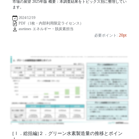
市場の展望 2025年版 概要：本調査結果をトピックス別に整理してい
ます。
2024/12/19
PDF（1枚・内部利用限定ライセンス）
axetimes エネルギー・脱炭素担当
20pt
必要ポイント:
[Ⅰ．総括編]２．グリーン水素製造量の推移とポイン