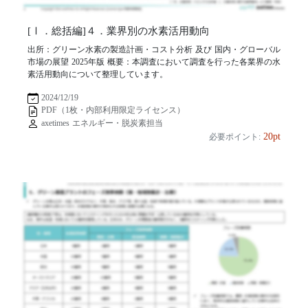
[Ⅰ．総括編]４．業界別の水素活用動向
出所：グリーン水素の製造計画・コスト分析 及び 国内・グローバル
市場の展望 2025年版 概要：本調査において調査を行った各業界の水
素活用動向について整理しています。
2024/12/19
PDF（1枚・内部利用限定ライセンス）
axetimes エネルギー・脱炭素担当
20pt
必要ポイント: