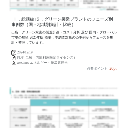
[Ⅰ．総括編]５．グリーン製造プラントのフェーズ別
事例数（国・地域別集計・比較）
出所：グリーン水素の製造計画・コスト分析 及び 国内・グローバル
市場の展望 2025年版 概要：本調査対象の65事例からフェーズを集
計・整理しています。
2024/12/19
PDF（1枚・内部利用限定ライセンス）
axetimes エネルギー・脱炭素担当
20pt
必要ポイント: