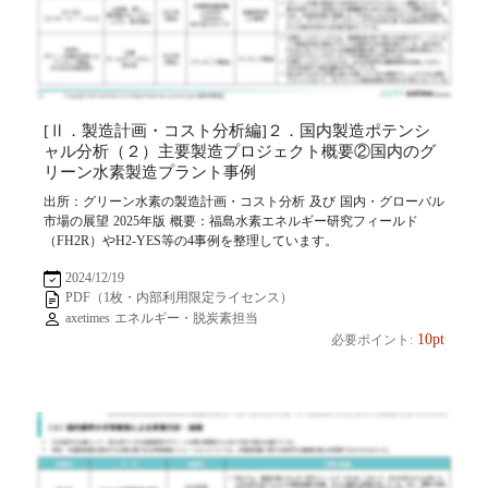
[Ⅱ．製造計画・コスト分析編]２．国内製造ポテンシ
ャル分析（２）主要製造プロジェクト概要②国内のグ
リーン水素製造プラント事例
出所：グリーン水素の製造計画・コスト分析 及び 国内・グローバル
市場の展望 2025年版 概要：福島水素エネルギー研究フィールド
（FH2R）やH2-YES等の4事例を整理しています。
2024/12/19
PDF（1枚・内部利用限定ライセンス）
axetimes エネルギー・脱炭素担当
10pt
必要ポイント: