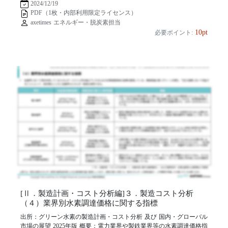
2024/12/19
PDF（1枚・内部利用限定ライセンス）
axetimes エネルギー・脱炭素担当
10pt
必要ポイント:
[Ⅱ．製造計画・コスト分析編]３．製造コスト分析
（４）業界別水素調達価格に関する指標
出所：グリーン水素の製造計画・コスト分析 及び 国内・グローバル
市場の展望 2025年版 概要：電力業界や製鉄業界等の水素調達価格指