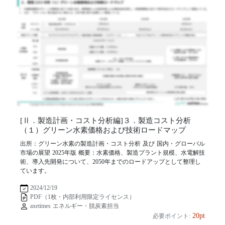
[Ⅱ．製造計画・コスト分析編]３．製造コスト分析
（１）グリーン水素価格および技術ロードマップ
出所：グリーン水素の製造計画・コスト分析 及び 国内・グローバル
市場の展望 2025年版 概要：水素価格、製造プラント規模、水電解技
術、導入先開発について、2050年までのロードアップとして整理し
ています。
2024/12/19
PDF（1枚・内部利用限定ライセンス）
axetimes エネルギー・脱炭素担当
20pt
必要ポイント: