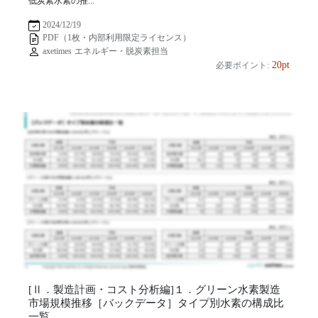
低炭素水素の推...
2024/12/19
PDF（1枚・内部利用限定ライセンス）
axetimes エネルギー・脱炭素担当
20pt
必要ポイント:
[Ⅱ．製造計画・コスト分析編]１．グリーン水素製造
市場規模推移［バックデータ］タイプ別水素の構成比
一覧