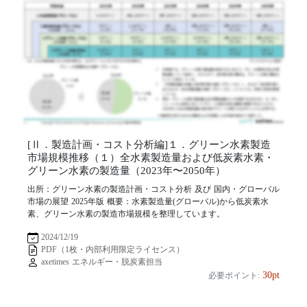
[Ⅱ．製造計画・コスト分析編]１．グリーン水素製造
市場規模推移（１）全水素製造量および低炭素水素・
グリーン水素の製造量（2023年〜2050年）
出所：グリーン水素の製造計画・コスト分析 及び 国内・グローバル
市場の展望 2025年版 概要：水素製造量(グローバル)から低炭素水
素、グリーン水素の製造市場規模を整理しています。
2024/12/19
PDF（1枚・内部利用限定ライセンス）
axetimes エネルギー・脱炭素担当
30pt
必要ポイント: