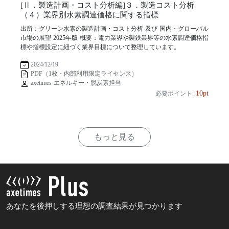
[Ⅱ．製造計画・コスト分析編]３．製造コスト分析
（４）業界別水素調達価格に関する指標
出所：グリーン水素の製造計画・コスト分析 及び 国内・グローバル
市場の展望 2025年版 概要：電力業界や製鉄業界等の水素調達価格指
標や指標設定に紐づく業界目標について整理しています。
2024/12/19
PDF（1枚・内部利用限定ライセンス）
axetimes エネルギー・脱炭素担当
10pt
必要ポイント:
もっと見る
あなたを後押しする理想の調査結果が見つかります