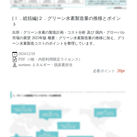
[Ⅰ．総括編]２．グリーン水素製造量の推移とポイン
ト
出所：グリーン水素の製造計画・コスト分析 及び 国内・グローバル
市場の展望 2025年版 概要：グリーン水素製造量の推移に加え、グリ
ーン水素製造コストのポイントを整理しています。
2024/12/19
PDF（1枚・内部利用限定ライセンス）
axetimes エネルギー・脱炭素担当
20pt
必要ポイント: