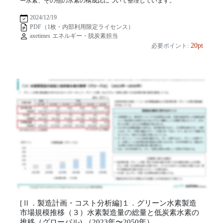
ー水素、その他の水素の構成比について整理しています。
2024/12/19
PDF（1枚・内部利用限定ライセンス）
axetimes エネルギー・脱炭素担当
20pt
必要ポイント:
[Ⅱ．製造計画・コスト分析編]１．グリーン水素製造
市場規模推移（３）水素製造量の総量と低炭素水素の
推移（グローバル) （2023年〜2050年）