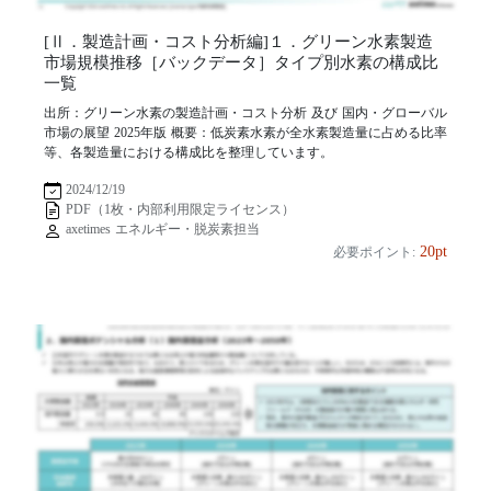
[Ⅱ．製造計画・コスト分析編]１．グリーン水素製造
市場規模推移［バックデータ］タイプ別水素の構成比
一覧
出所：グリーン水素の製造計画・コスト分析 及び 国内・グローバル
市場の展望 2025年版 概要：低炭素水素が全水素製造量に占める比率
等、各製造量における構成比を整理しています。
2024/12/19
PDF（1枚・内部利用限定ライセンス）
axetimes エネルギー・脱炭素担当
20pt
必要ポイント: