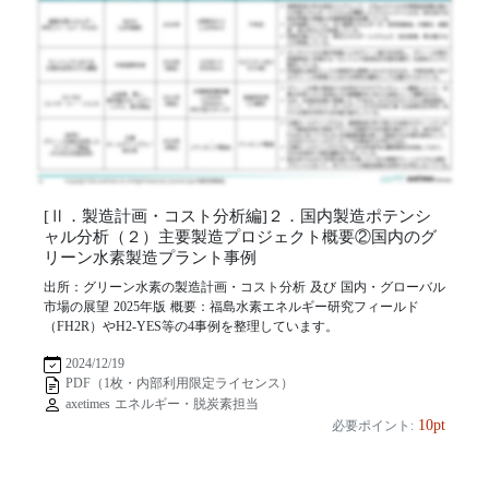
[Ⅱ．製造計画・コスト分析編]２．国内製造ポテンシ
ャル分析（２）主要製造プロジェクト概要②国内のグ
リーン水素製造プラント事例
出所：グリーン水素の製造計画・コスト分析 及び 国内・グローバル
市場の展望 2025年版 概要：福島水素エネルギー研究フィールド
（FH2R）やH2-YES等の4事例を整理しています。
2024/12/19
PDF（1枚・内部利用限定ライセンス）
axetimes エネルギー・脱炭素担当
10pt
必要ポイント: