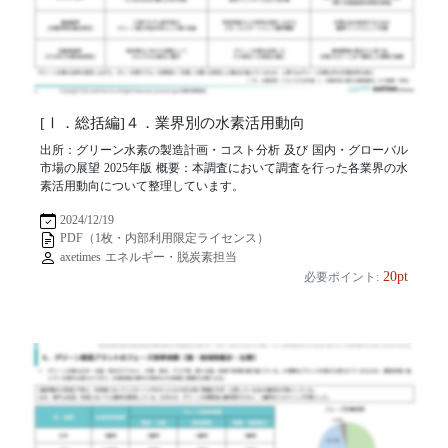
[Ⅰ．総括編]４．業界別の水素活用動向
出所：グリーン水素の製造計画・コスト分析 及び 国内・グローバル
市場の展望 2025年版 概要：本調査において調査を行った各業界の水
素活用動向について整理しています。
2024/12/19
PDF（1枚・内部利用限定ライセンス）
axetimes エネルギー・脱炭素担当
20pt
必要ポイント: