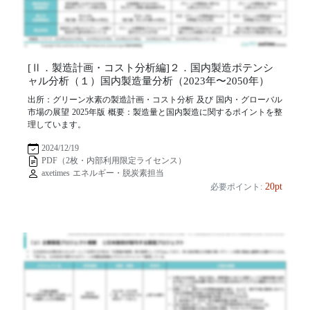
[Ⅱ．製造計画・コスト分析編]２．国内製造ポテンシ
ャル分析（１）国内製造量分析（2023年〜2050年）
出所：グリーン水素の製造計画・コスト分析 及び 国内・グローバル
市場の展望 2025年版 概要：製造量と国内製造に関するポイントを整
理しています。
2024/12/19
PDF（2枚・内部利用限定ライセンス）
axetimes エネルギー・脱炭素担当
20pt
必要ポイント: