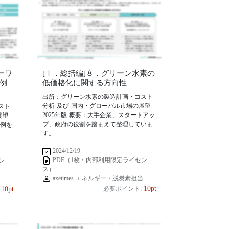
ーワ
[Ⅰ．総括編]８．グリーン水素の
例
低価格化に関する方向性
出所：グリーン水素の製造計画・コスト
分析 及び 国内・グローバル市場の展望
スト
2025年版 概要：大手企業、スタートアッ
展望
プ、政府の役割を踏まえて整理していま
事例を
す。
2024/12/19
PDF（1枚・内部利用限定ライセン
ン
ス）
axetimes エネルギー・脱炭素担当
当
10pt
10pt
必要ポイント: