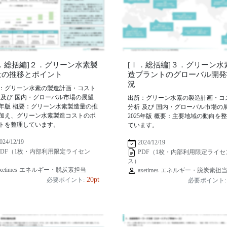
Ⅰ．総括編]２．グリーン水素製
[Ⅰ．総括編]３．グリーン水
量の推移とポイント
造プラントのグローバル開発
況
：グリーン水素の製造計画・コスト
 及び 国内・グローバル市場の展望
出所：グリーン水素の製造計画・コ
25年版 概要：グリーン水素製造量の推
分析 及び 国内・グローバル市場の
加え、グリーン水素製造コストのポ
2025年版 概要：主要地域の動向を
トを整理しています。
ています。
024/12/19
2024/12/19
PDF（1枚・内部利用限定ライセン
PDF（1枚・内部利用限定ライセ
ス）
xetimes エネルギー・脱炭素担当
axetimes エネルギー・脱炭素担
20pt
必要ポイント:
必要ポイント: