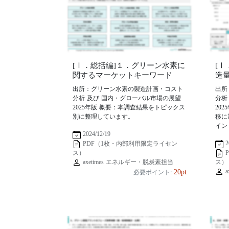
[Ⅰ．総括編]１．グリーン水素に
[
関するマーケットキーワード
造
出所：グリーン水素の製造計画・コスト
出所
分析 及び 国内・グローバル市場の展望
分析
2025年版 概要：本調査結果をトピックス
20
別に整理しています。
移に
イン
2024/12/19
2
PDF（1枚・内部利用限定ライセン
ス）
axetimes エネルギー・脱炭素担当
ス）
a
20pt
必要ポイント: