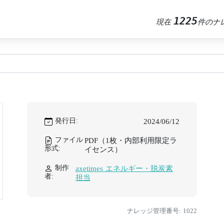
1225
現在
件のナ
）
発行日:
2024/06/12
ファイル
PDF（1枚・内部利用限定ラ
形式:
イセンス）
制作
axetimes エネルギー・脱炭素
者:
担当
ナレッジ管理番号: 1022