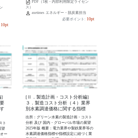
PDF（1枚・内部利用限定ライセン
ス）
ン
axetimes エネルギー・脱炭素担当
当
10pt
必要ポイント:
10pt
]
[Ⅱ．製造計画・コスト分析編]
要
３．製造コスト分析（４）業界
す
別水素調達価格に関する指標
出所：グリーン水素の製造計画・コスト
分析 及び 国内・グローバル市場の展望
スト
2025年版 概要：電力業界や製鉄業界等の
展望
水素調達価格指標や指標設定に紐づく業
、オー