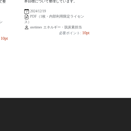
界目標について整理しています。
て整
2024/12/19
PDF（1枚・内部利用限定ライセン
ス）
ン
axetimes エネルギー・脱炭素担当
当
10pt
必要ポイント:
10pt