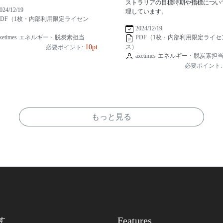
ストラリアの目標時期や指標につい
024/12/19
理しています。
PDF（1枚・内部利用限定ライセン
2024/12/19
xetimes エネルギー・脱炭素担当
PDF（1枚・内部利用限定ライセ
ス）
10pt
必要ポイント:
axetimes エネルギー・脱炭素担
必要ポイント:
もっと見る
Features
す