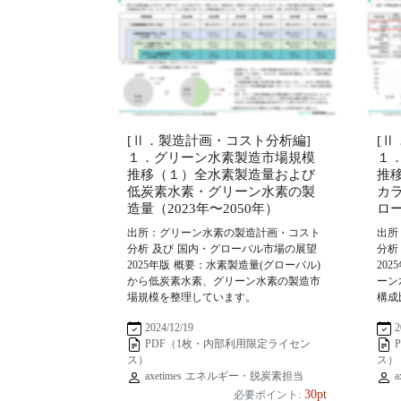
[Ⅱ．製造計画・コスト分析編]
[
１．グリーン水素製造市場規模
１
推移（１）全水素製造量および
推
低炭素水素・グリーン水素の製
カ
造量（2023年〜2050年）
ロー
出所：グリーン水素の製造計画・コスト
出所
分析 及び 国内・グローバル市場の展望
分析
2025年版 概要：水素製造量(グローバル)
20
から低炭素水素、グリーン水素の製造市
ーン
場規模を整理しています。
構成
2024/12/19
2
PDF（1枚・内部利用限定ライセン
ス）
ス）
axetimes エネルギー・脱炭素担当
a
30pt
必要ポイント: