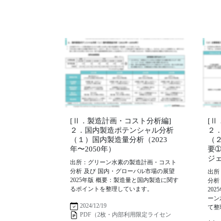
[Ⅱ．製造計画・コスト分析編]
[
２．国内製造ポテンシャル分析
２
（１）国内製造量分析（2023
（
年〜2050年）
要
ジ
出所：グリーン水素の製造計画・コスト
分析 及び 国内・グローバル市場の展望
出所
2025年版 概要：製造量と国内製造に関す
分析
るポイントを整理しています。
20
ーン
2024/12/19
て整
PDF（2枚・内部利用限定ライセン