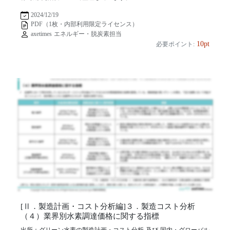
2024/12/19
PDF（1枚・内部利用限定ライセンス）
axetimes エネルギー・脱炭素担当
10pt
必要ポイント:
[Ⅱ．製造計画・コスト分析編]３．製造コスト分析
（４）業界別水素調達価格に関する指標
出所：グリーン水素の製造計画・コスト分析 及び 国内・グローバル