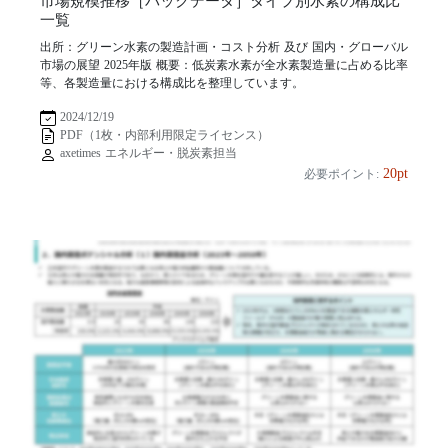
市場規模推移［バックデータ］タイプ別水素の構成比
一覧
出所：グリーン水素の製造計画・コスト分析 及び 国内・グローバル
市場の展望 2025年版 概要：低炭素水素が全水素製造量に占める比率
等、各製造量における構成比を整理しています。
2024/12/19
PDF（1枚・内部利用限定ライセンス）
axetimes エネルギー・脱炭素担当
20pt
必要ポイント: