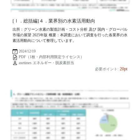
[Ⅰ．総括編]４．業界別の水素活用動向
出所：グリーン水素の製造計画・コスト分析 及び 国内・グローバル
市場の展望 2025年版 概要：本調査において調査を行った各業界の水
素活用動向について整理しています。
2024/12/19
PDF（1枚・内部利用限定ライセンス）
axetimes エネルギー・脱炭素担当
20pt
必要ポイント: