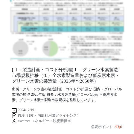
[Ⅱ．製造計画・コスト分析編]１．グリーン水素製造
市場規模推移（１）全水素製造量および低炭素水素・
グリーン水素の製造量（2023年〜2050年）
出所：グリーン水素の製造計画・コスト分析 及び 国内・グローバル
市場の展望 2025年版 概要：水素製造量(グローバル)から低炭素水
素、グリーン水素の製造市場規模を整理しています。
2024/12/19
PDF（1枚・内部利用限定ライセンス）
axetimes エネルギー・脱炭素担当
30pt
必要ポイント: