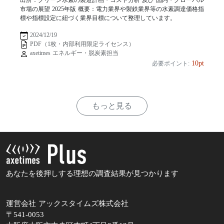
市場の展望 2025年版 概要：電力業界や製鉄業界等の水素調達価格指
標や指標設定に紐づく業界目標について整理しています。
2024/12/19
PDF（1枚・内部利用限定ライセンス）
axetimes エネルギー・脱炭素担当
10pt
必要ポイント:
もっと見る
あなたを後押しする理想の調査結果が見つかります
運営会社 アックスタイムズ株式会社
〒541-0053