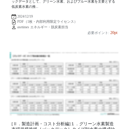
ックデータとして、グリーン水素、およびブルー水素を主要とする
低炭素水素の推...
2024/12/19
PDF（1枚・内部利用限定ライセンス）
axetimes エネルギー・脱炭素担当
20pt
必要ポイント:
[Ⅱ．製造計画・コスト分析編]１．グリーン水素製造