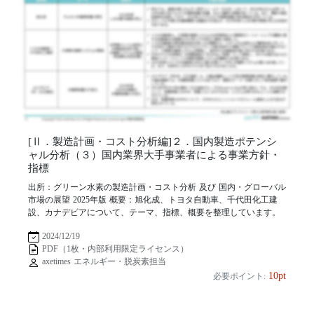
[Ⅱ．製造計画・コスト分析編]２．国内製造ポテンシ
ャル分析（３）国内業界大手事業者による事業方針・
指標
出所：グリーン水素の製造計画・コスト分析 及び 国内・グローバル
市場の展望 2025年版 概要：旭化成、トヨタ自動車、千代田化工建
設、カナデビアについて、テーマ、指標、概要を整理しています。
2024/12/19
PDF（1枚・内部利用限定ライセンス）
axetimes エネルギー・脱炭素担当
10pt
必要ポイント: