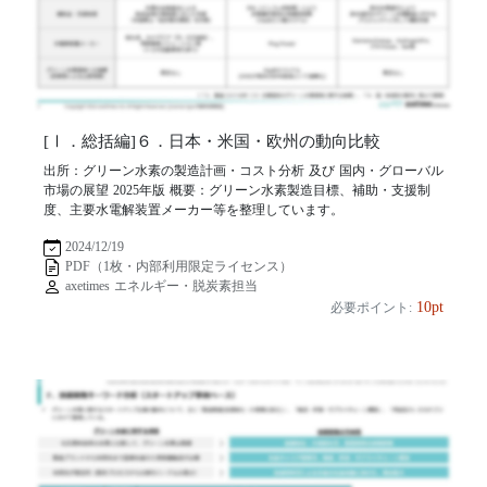
[Ⅰ．総括編]６．日本・米国・欧州の動向比較
出所：グリーン水素の製造計画・コスト分析 及び 国内・グローバル
市場の展望 2025年版 概要：グリーン水素製造目標、補助・支援制
度、主要水電解装置メーカー等を整理しています。
2024/12/19
PDF（1枚・内部利用限定ライセンス）
axetimes エネルギー・脱炭素担当
10pt
必要ポイント: