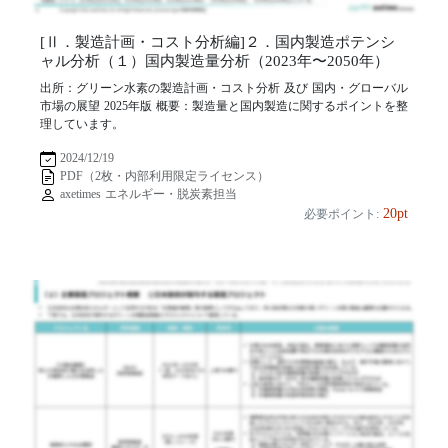
[Ⅱ．製造計画・コスト分析編]２．国内製造ポテンシ
ャル分析（１）国内製造量分析（2023年〜2050年）
出所：グリーン水素の製造計画・コスト分析 及び 国内・グローバル
市場の展望 2025年版 概要：製造量と国内製造に関するポイントを整
理しています。
2024/12/19
PDF（2枚・内部利用限定ライセンス）
axetimes エネルギー・脱炭素担当
20pt
必要ポイント: