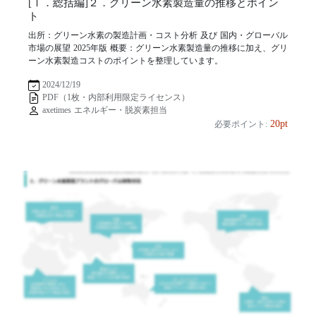
[Ⅰ．総括編]２．グリーン水素製造量の推移とポイン
ト
出所：グリーン水素の製造計画・コスト分析 及び 国内・グローバル
市場の展望 2025年版 概要：グリーン水素製造量の推移に加え、グリ
ーン水素製造コストのポイントを整理しています。
2024/12/19
PDF（1枚・内部利用限定ライセンス）
axetimes エネルギー・脱炭素担当
20pt
必要ポイント: