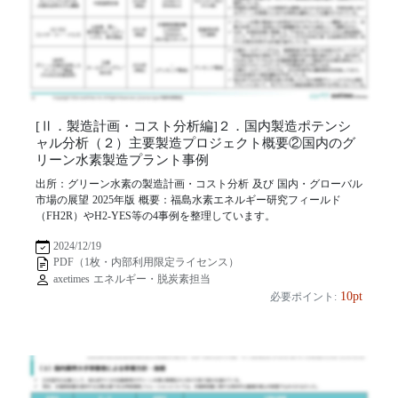
[Ⅱ．製造計画・コスト分析編]２．国内製造ポテンシ
ャル分析（２）主要製造プロジェクト概要②国内のグ
リーン水素製造プラント事例
出所：グリーン水素の製造計画・コスト分析 及び 国内・グローバル
市場の展望 2025年版 概要：福島水素エネルギー研究フィールド
（FH2R）やH2-YES等の4事例を整理しています。
2024/12/19
PDF（1枚・内部利用限定ライセンス）
axetimes エネルギー・脱炭素担当
10pt
必要ポイント: