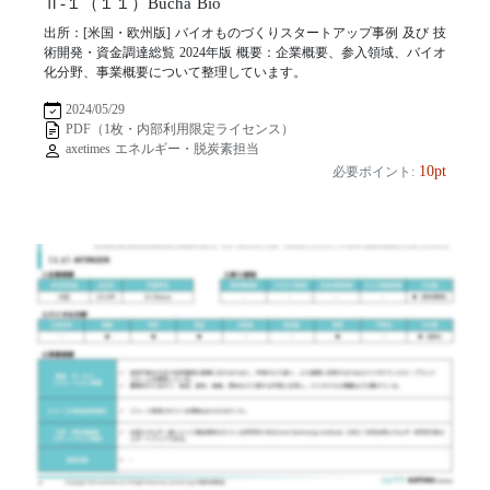
Ⅱ-１（１１）Bucha Bio
出所：[米国・欧州版] バイオものづくりスタートアップ事例 及び 技
術開発・資金調達総覧 2024年版 概要：企業概要、参入領域、バイオ
化分野、事業概要について整理しています。
2024/05/29
PDF（1枚・内部利用限定ライセンス）
axetimes エネルギー・脱炭素担当
10pt
必要ポイント: