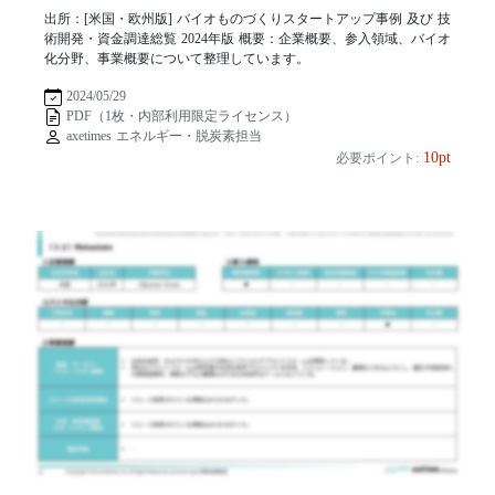
出所：[米国・欧州版] バイオものづくりスタートアップ事例 及び 技
術開発・資金調達総覧 2024年版 概要：企業概要、参入領域、バイオ
化分野、事業概要について整理しています。
2024/05/29
PDF（1枚・内部利用限定ライセンス）
axetimes エネルギー・脱炭素担当
10pt
必要ポイント: