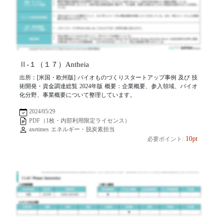
Ⅱ-１（１７）Antheia
出所：[米国・欧州版] バイオものづくりスタートアップ事例 及び 技
術開発・資金調達総覧 2024年版 概要：企業概要、参入領域、バイオ
化分野、事業概要について整理しています。
2024/05/29
PDF（1枚・内部利用限定ライセンス）
axetimes エネルギー・脱炭素担当
10pt
必要ポイント: