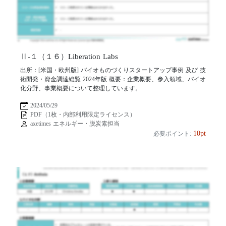
Ⅱ-１（１６）Liberation Labs
出所：[米国・欧州版] バイオものづくりスタートアップ事例 及び 技
術開発・資金調達総覧 2024年版 概要：企業概要、参入領域、バイオ
化分野、事業概要について整理しています。
2024/05/29
PDF（1枚・内部利用限定ライセンス）
axetimes エネルギー・脱炭素担当
10pt
必要ポイント: