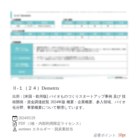
Ⅱ-１（２４）Demetrix
出所：[米国・欧州版] バイオものづくりスタートアップ事例 及び 技
術開発・資金調達総覧 2024年版 概要：企業概要、参入領域、バイオ
化分野、事業概要について整理しています。
2024/05/29
PDF（1枚・内部利用限定ライセンス）
axetimes エネルギー・脱炭素担当
10pt
必要ポイント: