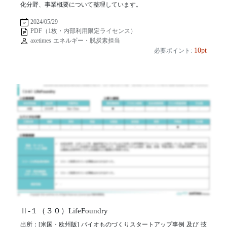
化分野、事業概要について整理しています。
2024/05/29
PDF（1枚・内部利用限定ライセンス）
axetimes エネルギー・脱炭素担当
10pt
必要ポイント:
Ⅱ-１（３０）LifeFoundry
出所：[米国・欧州版] バイオものづくりスタートアップ事例 及び 技