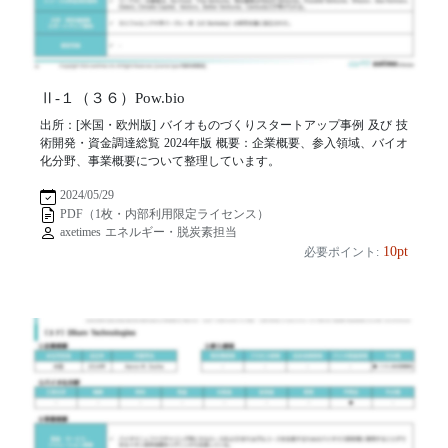
Ⅱ-１（３６）Pow.bio
出所：[米国・欧州版] バイオものづくりスタートアップ事例 及び 技
術開発・資金調達総覧 2024年版 概要：企業概要、参入領域、バイオ
化分野、事業概要について整理しています。
2024/05/29
PDF（1枚・内部利用限定ライセンス）
axetimes エネルギー・脱炭素担当
10pt
必要ポイント: