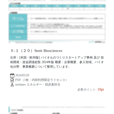
Ⅱ-１（２０）Senti Biosciences
出所：[米国・欧州版] バイオものづくりスタートアップ事例 及び 技
術開発・資金調達総覧 2024年版 概要：企業概要、参入領域、バイオ
化分野、事業概要について整理しています。
2024/05/29
PDF（1枚・内部利用限定ライセンス）
axetimes エネルギー・脱炭素担当
10pt
必要ポイント: