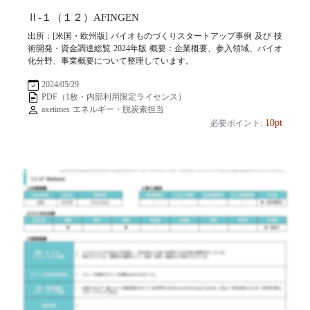
Ⅱ-１（１２）AFINGEN
出所：[米国・欧州版] バイオものづくりスタートアップ事例 及び 技
術開発・資金調達総覧 2024年版 概要：企業概要、参入領域、バイオ
化分野、事業概要について整理しています。
2024/05/29
PDF（1枚・内部利用限定ライセンス）
axetimes エネルギー・脱炭素担当
10pt
必要ポイント: