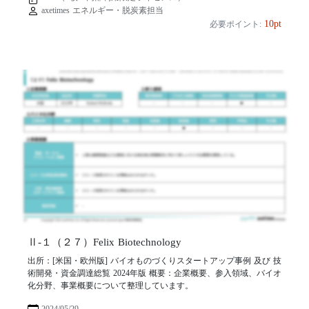
axetimes エネルギー・脱炭素担当
10pt
必要ポイント:
Ⅱ-１（２７）Felix Biotechnology
出所：[米国・欧州版] バイオものづくりスタートアップ事例 及び 技
術開発・資金調達総覧 2024年版 概要：企業概要、参入領域、バイオ
化分野、事業概要について整理しています。
2024/05/29