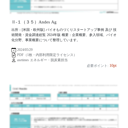
Ⅱ-１（３５）Andes Ag
出所：[米国・欧州版] バイオものづくりスタートアップ事例 及び 技
術開発・資金調達総覧 2024年版 概要：企業概要、参入領域、バイオ
化分野、事業概要について整理しています。
2024/05/29
PDF（1枚・内部利用限定ライセンス）
axetimes エネルギー・脱炭素担当
10pt
必要ポイント: