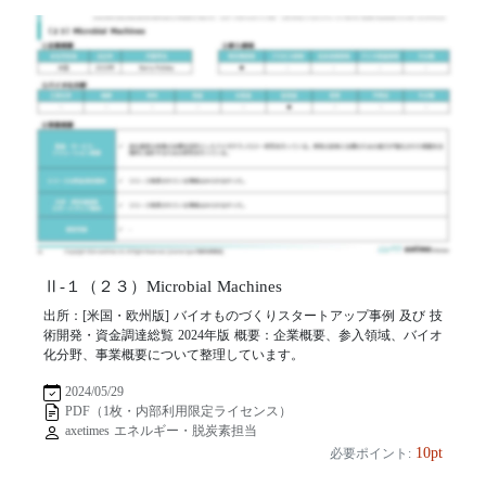
Ⅱ-１（２３）Microbial Machines
出所：[米国・欧州版] バイオものづくりスタートアップ事例 及び 技
術開発・資金調達総覧 2024年版 概要：企業概要、参入領域、バイオ
化分野、事業概要について整理しています。
2024/05/29
PDF（1枚・内部利用限定ライセンス）
axetimes エネルギー・脱炭素担当
10pt
必要ポイント: