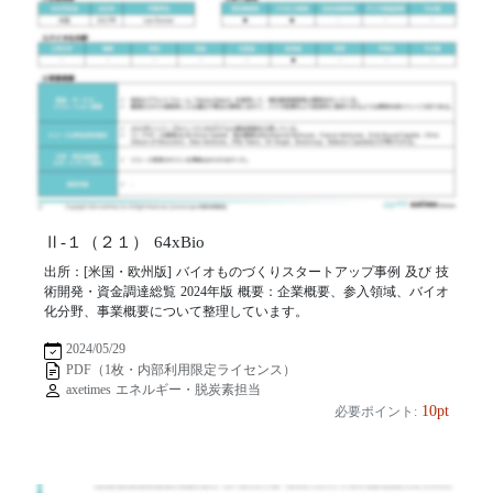
Ⅱ-１（２１） 64xBio
出所：[米国・欧州版] バイオものづくりスタートアップ事例 及び 技
術開発・資金調達総覧 2024年版 概要：企業概要、参入領域、バイオ
化分野、事業概要について整理しています。
2024/05/29
PDF（1枚・内部利用限定ライセンス）
axetimes エネルギー・脱炭素担当
10pt
必要ポイント: