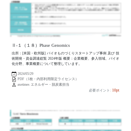
Ⅱ-１（１８）Phase Genomics
出所：[米国・欧州版] バイオものづくりスタートアップ事例 及び 技
術開発・資金調達総覧 2024年版 概要：企業概要、参入領域、バイオ
化分野、事業概要について整理しています。
2024/05/29
PDF（1枚・内部利用限定ライセンス）
axetimes エネルギー・脱炭素担当
10pt
必要ポイント: