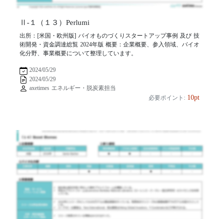
Ⅱ-１（１３）Perlumi
出所：[米国・欧州版] バイオものづくりスタートアップ事例 及び 技
術開発・資金調達総覧 2024年版 概要：企業概要、参入領域、バイオ
化分野、事業概要について整理しています。
2024/05/29
2024/05/29
axetimes エネルギー・脱炭素担当
10pt
必要ポイント: