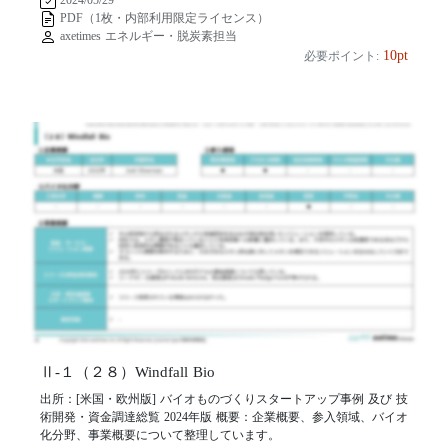
PDF（1枚・内部利用限定ライセンス）
axetimes エネルギー・脱炭素担当
10pt
必要ポイント:
Ⅱ-１（２８）Windfall Bio
出所：[米国・欧州版] バイオものづくりスタートアップ事例 及び 技
術開発・資金調達総覧 2024年版 概要：企業概要、参入領域、バイオ
化分野、事業概要について整理しています。