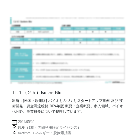
Ⅱ-１（２５）Isolere Bio
出所：[米国・欧州版] バイオものづくりスタートアップ事例 及び 技
術開発・資金調達総覧 2024年版 概要：企業概要、参入領域、バイオ
化分野、事業概要について整理しています。
2024/05/29
PDF（1枚・内部利用限定ライセンス）
axetimes エネルギー・脱炭素担当