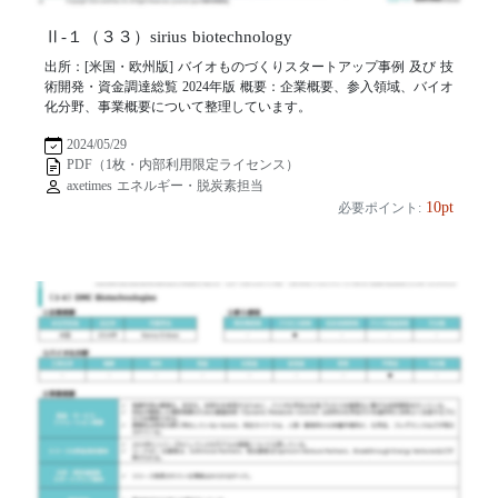
Ⅱ-１（３３）sirius biotechnology
出所：[米国・欧州版] バイオものづくりスタートアップ事例 及び 技
術開発・資金調達総覧 2024年版 概要：企業概要、参入領域、バイオ
化分野、事業概要について整理しています。
2024/05/29
PDF（1枚・内部利用限定ライセンス）
axetimes エネルギー・脱炭素担当
10pt
必要ポイント: