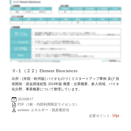
Ⅱ-１（２２）Element Biosciences
出所：[米国・欧州版] バイオものづくりスタートアップ事例 及び 技
術開発・資金調達総覧 2024年版 概要：企業概要、参入領域、バイオ
化分野、事業概要について整理しています。
2024/08/17
PDF（1枚・内部利用限定ライセンス）
axetimes エネルギー・脱炭素担当
10pt
必要ポイント: