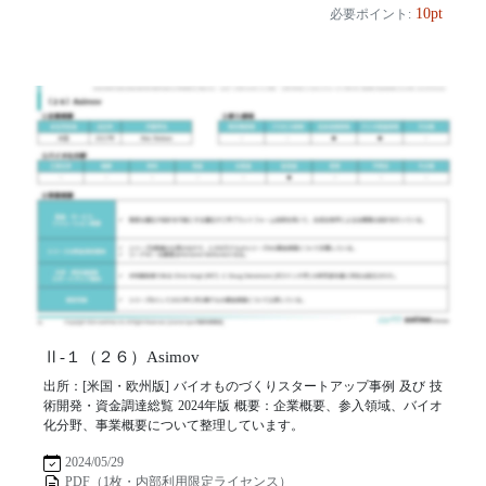
10pt
必要ポイント:
Ⅱ-１（２６）Asimov
出所：[米国・欧州版] バイオものづくりスタートアップ事例 及び 技
術開発・資金調達総覧 2024年版 概要：企業概要、参入領域、バイオ
化分野、事業概要について整理しています。
2024/05/29
PDF（1枚・内部利用限定ライセンス）