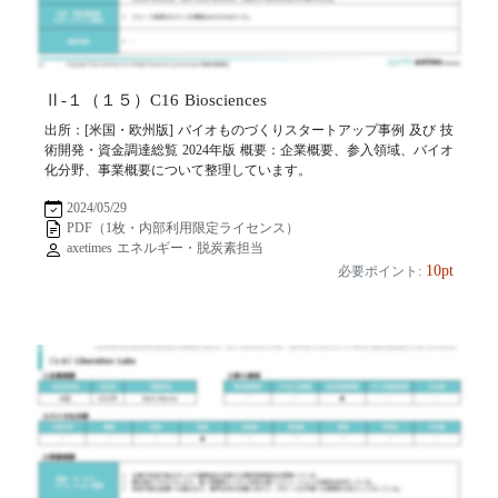
Ⅱ-１（１５）C16 Biosciences
出所：[米国・欧州版] バイオものづくりスタートアップ事例 及び 技
術開発・資金調達総覧 2024年版 概要：企業概要、参入領域、バイオ
化分野、事業概要について整理しています。
2024/05/29
PDF（1枚・内部利用限定ライセンス）
axetimes エネルギー・脱炭素担当
10pt
必要ポイント: