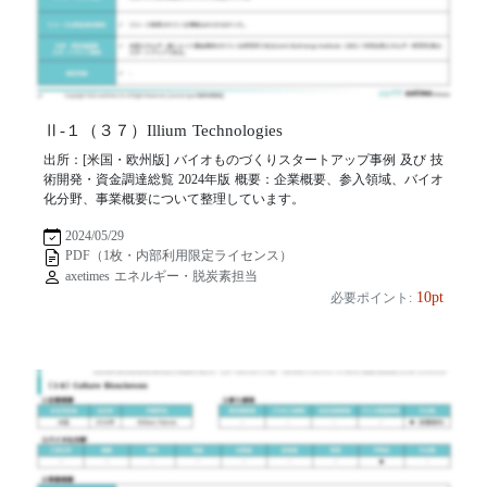
Ⅱ-１（３７）Illium Technologies
出所：[米国・欧州版] バイオものづくりスタートアップ事例 及び 技
術開発・資金調達総覧 2024年版 概要：企業概要、参入領域、バイオ
化分野、事業概要について整理しています。
2024/05/29
PDF（1枚・内部利用限定ライセンス）
axetimes エネルギー・脱炭素担当
10pt
必要ポイント: