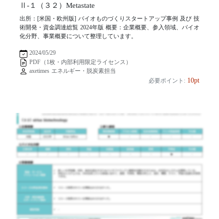
Ⅱ-１（３２）Metastate
出所：[米国・欧州版] バイオものづくりスタートアップ事例 及び 技
術開発・資金調達総覧 2024年版 概要：企業概要、参入領域、バイオ
化分野、事業概要について整理しています。
2024/05/29
PDF（1枚・内部利用限定ライセンス）
axetimes エネルギー・脱炭素担当
10pt
必要ポイント: