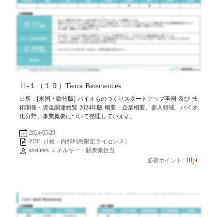
Ⅱ-１（１９）Tierra Biosciences
出所：[米国・欧州版] バイオものづくりスタートアップ事例 及び 技
術開発・資金調達総覧 2024年版 概要：企業概要、参入領域、バイオ
化分野、事業概要について整理しています。
2024/05/29
PDF（1枚・内部利用限定ライセンス）
axetimes エネルギー・脱炭素担当
10pt
必要ポイント: