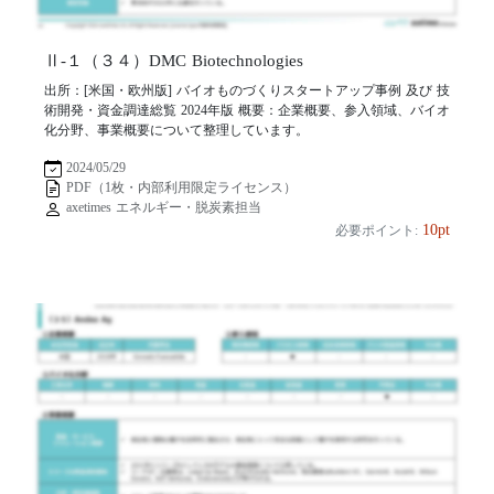
Ⅱ-１（３４）DMC Biotechnologies
出所：[米国・欧州版] バイオものづくりスタートアップ事例 及び 技
術開発・資金調達総覧 2024年版 概要：企業概要、参入領域、バイオ
化分野、事業概要について整理しています。
2024/05/29
PDF（1枚・内部利用限定ライセンス）
axetimes エネルギー・脱炭素担当
10pt
必要ポイント: