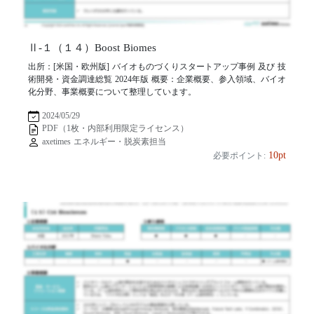
Ⅱ-１（１４）Boost Biomes
出所：[米国・欧州版] バイオものづくりスタートアップ事例 及び 技
術開発・資金調達総覧 2024年版 概要：企業概要、参入領域、バイオ
化分野、事業概要について整理しています。
2024/05/29
PDF（1枚・内部利用限定ライセンス）
axetimes エネルギー・脱炭素担当
10pt
必要ポイント: