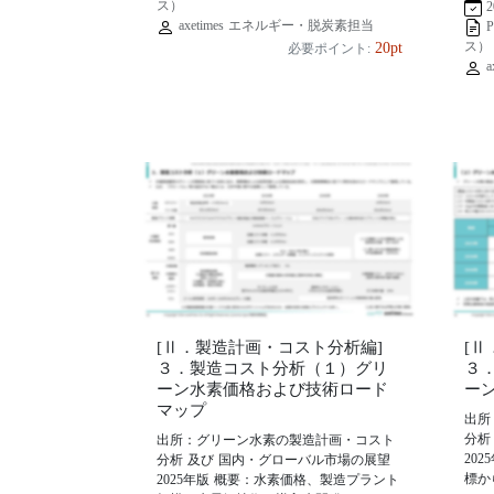
ス）
2
axetimes エネルギー・脱炭素担当
ス）
20pt
必要ポイント:
a
[Ⅱ．製造計画・コスト分析編]
[
３．製造コスト分析（１）グリ
３
ーン水素価格および技術ロード
ー
マップ
出所
分析
出所：グリーン水素の製造計画・コスト
20
分析 及び 国内・グローバル市場の展望
標か
2025年版 概要：水素価格、製造プラント