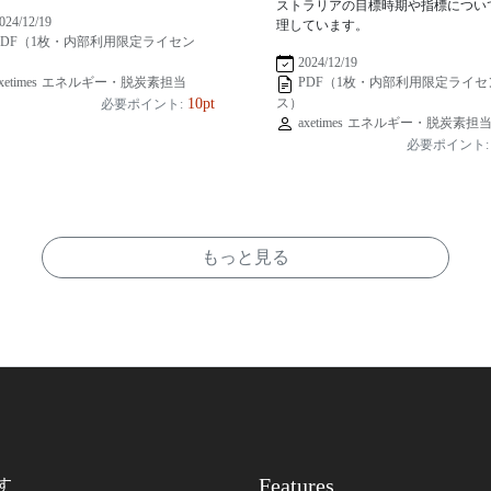
ストラリアの目標時期や指標につい
024/12/19
理しています。
PDF（1枚・内部利用限定ライセン
2024/12/19
xetimes エネルギー・脱炭素担当
PDF（1枚・内部利用限定ライセ
ス）
10pt
必要ポイント:
axetimes エネルギー・脱炭素担
必要ポイント:
もっと見る
Features
す