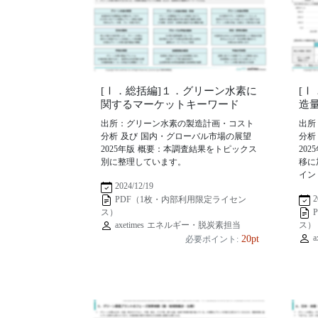
[Ⅰ．総括編]１．グリーン水素に
[
関するマーケットキーワード
造
出所：グリーン水素の製造計画・コスト
出所
分析 及び 国内・グローバル市場の展望
分析
2025年版 概要：本調査結果をトピックス
20
別に整理しています。
移に
イン
2024/12/19
2
PDF（1枚・内部利用限定ライセン
ス）
axetimes エネルギー・脱炭素担当
ス）
a
20pt
必要ポイント: