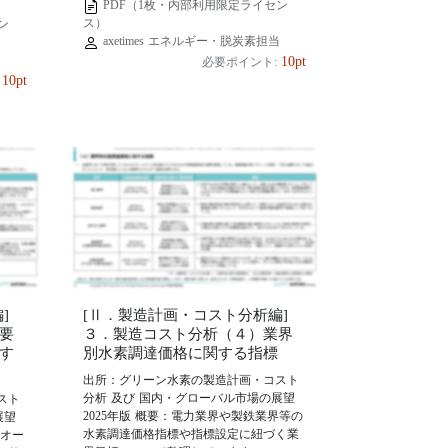
PDF（1枚・内部利用限定ライセン
ス）
ン
axetimes エネルギー・脱炭素担当
当
10pt
必要ポイント:
10pt
]
[Ⅱ．製造計画・コスト分析編]
要
３．製造コスト分析（４）業界
す
別水素調達価格に関する指標
出所：グリーン水素の製造計画・コスト
分析 及び 国内・グローバル市場の展望
スト
2025年版 概要：電力業界や製鉄業界等の
展望
水素調達価格指標や指標設定に紐づく業
、オー