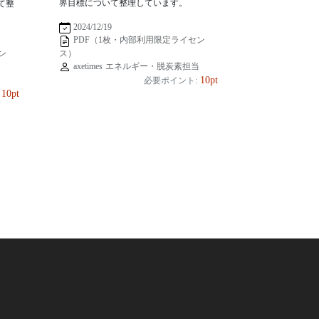
界目標について整理しています。
て整
2024/12/19
PDF（1枚・内部利用限定ライセン
ス）
ン
axetimes エネルギー・脱炭素担当
当
10pt
必要ポイント:
10pt