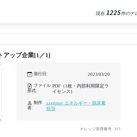
1225
現在
件のナ
アップ企業[1／1]
発行日:
2023/03/20
ファイル
PDF（1枚・内部利用限定ラ
形式:
イセンス)
制作
axetimes エネルギー・脱炭素
者:
担当
ナレッジ管理番号: 315