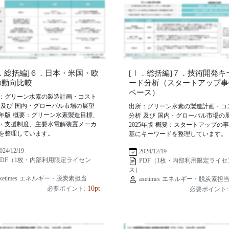
Ⅰ．総括編]６．日本・米国・欧
[Ⅰ．総括編]７．技術開発キ
の動向比較
ード分析（スタートアップ事
ベース）
：グリーン水素の製造計画・コスト
 及び 国内・グローバル市場の展望
出所：グリーン水素の製造計画・コ
25年版 概要：グリーン水素製造目標、
分析 及び 国内・グローバル市場の
・支援制度、主要水電解装置メーカ
2025年版 概要：スタートアップの
を整理しています。
基にキーワードを整理しています。
024/12/19
2024/12/19
PDF（1枚・内部利用限定ライセン
PDF（1枚・内部利用限定ライセ
ス）
xetimes エネルギー・脱炭素担当
axetimes エネルギー・脱炭素担
10pt
必要ポイント:
必要ポイント: