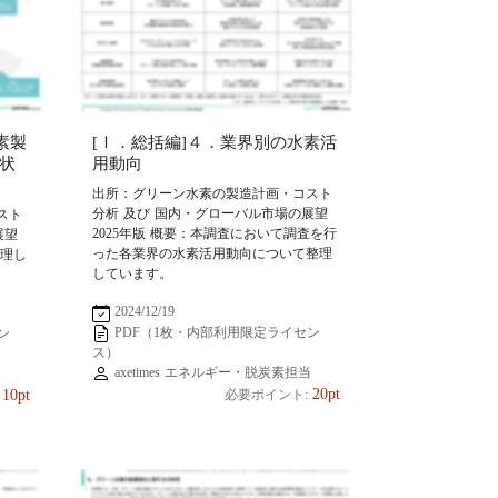
素製
[Ⅰ．総括編]４．業界別の水素活
状
用動向
出所：グリーン水素の製造計画・コスト
分析 及び 国内・グローバル市場の展望
スト
2025年版 概要：本調査において調査を行
展望
った各業界の水素活用動向について整理
整理し
しています。
2024/12/19
PDF（1枚・内部利用限定ライセン
ン
ス）
axetimes エネルギー・脱炭素担当
当
20pt
10pt
必要ポイント: