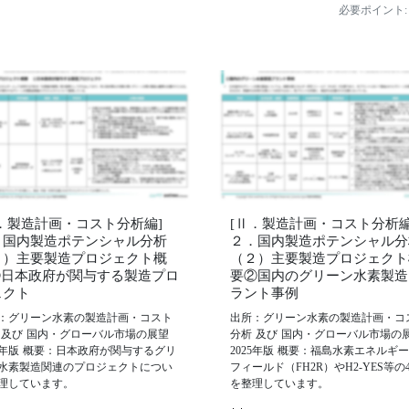
必要ポイント:
Ⅱ．製造計画・コスト分析編]
[Ⅱ．製造計画・コスト分析編
．国内製造ポテンシャル分析
２．国内製造ポテンシャル分
２）主要製造プロジェクト概
（２）主要製造プロジェクト
➀日本政府が関与する製造プロ
要②国内のグリーン水素製造
ェクト
ラント事例
：グリーン水素の製造計画・コスト
出所：グリーン水素の製造計画・コ
 及び 国内・グローバル市場の展望
分析 及び 国内・グローバル市場の
25年版 概要：日本政府が関与するグリ
2025年版 概要：福島水素エネルギ
水素製造関連のプロジェクトについ
フィールド（FH2R）やH2-YES等の
理しています。
を整理しています。