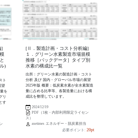
]
[Ⅱ．製造計画・コスト分析編]
模
１．グリーン水素製造市場規模
と
推移［バックデータ］タイプ別
ル)
水素の構成比一覧
出所：グリーン水素の製造計画・コスト
分析 及び 国内・グローバル市場の展望
スト
2025年版 概要：低炭素水素が全水素製造
展望
量に占める比率等、各製造量における構
造量を
成比を整理しています。
グリ
とす
2024/12/19
PDF（1枚・内部利用限定ライセン
ス）
axetimes エネルギー・脱炭素担当
ン
20pt
必要ポイント:
当