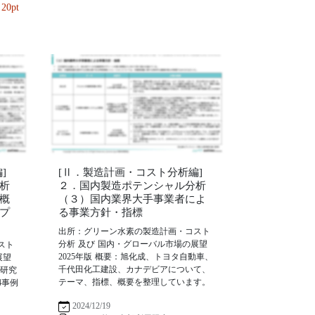
20pt
]
[Ⅱ．製造計画・コスト分析編]
析
２．国内製造ポテンシャル分析
概
（３）国内業界大手事業者によ
プ
る事業方針・指標
出所：グリーン水素の製造計画・コスト
分析 及び 国内・グローバル市場の展望
スト
2025年版 概要：旭化成、トヨタ自動車、
展望
千代田化工建設、カナデビアについて、
ー研究
テーマ、指標、概要を整理しています。
4事例
2024/12/19