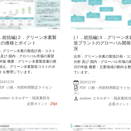
Ⅰ．総括編]２．グリーン水素製
[Ⅰ．総括編]３．グリーン水
量の推移とポイント
造プラントのグローバル開発
況
：グリーン水素の製造計画・コスト
 及び 国内・グローバル市場の展望
出所：グリーン水素の製造計画・コ
25年版 概要：グリーン水素製造量の推
分析 及び 国内・グローバル市場の
加え、グリーン水素製造コストのポ
2025年版 概要：主要地域の動向を
トを整理しています。
ています。
024/12/19
2024/12/19
PDF（1枚・内部利用限定ライセン
PDF（1枚・内部利用限定ライセ
ス）
xetimes エネルギー・脱炭素担当
axetimes エネルギー・脱炭素担
20pt
必要ポイント:
必要ポイント: