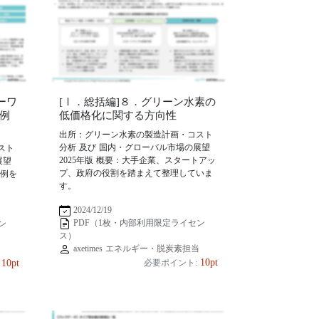
ーワ
[Ⅰ．総括編]８．グリーン水素の
例
低価格化に関する方向性
出所：グリーン水素の製造計画・コスト
分析 及び 国内・グローバル市場の展望
スト
2025年版 概要：大手企業、スタートアッ
展望
プ、政府の役割を踏まえて整理していま
事例を
す。
2024/12/19
PDF（1枚・内部利用限定ライセン
ン
ス）
axetimes エネルギー・脱炭素担当
当
10pt
10pt
必要ポイント: