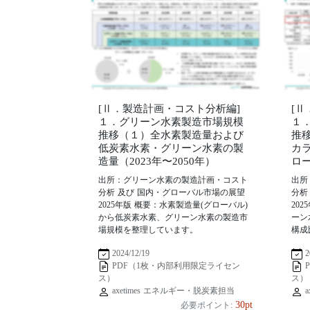
[Ⅱ．製造計画・コスト分析編]
[
１．グリーン水素製造市場規模
１
推移（１）全水素製造量および
推
低炭素水素・グリーン水素の製
カ
造量（2023年〜2050年）
ロー
出所：グリーン水素の製造計画・コスト
出所
分析 及び 国内・グローバル市場の展望
分析
2025年版 概要：水素製造量(グローバル)
20
から低炭素水素、グリーン水素の製造市
ーン
場規模を整理しています。
構成
2024/12/19
2
PDF（1枚・内部利用限定ライセン
ス）
ス）
axetimes エネルギー・脱炭素担当
a
30pt
必要ポイント: