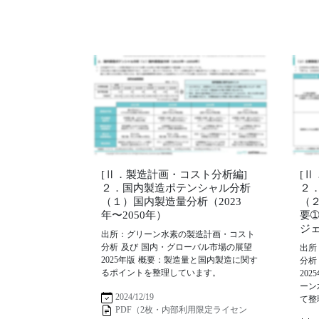
[Ⅱ．製造計画・コスト分析編]
[
２．国内製造ポテンシャル分析
２
（１）国内製造量分析（2023
（
年〜2050年）
要
ジ
出所：グリーン水素の製造計画・コスト
分析 及び 国内・グローバル市場の展望
出所
2025年版 概要：製造量と国内製造に関す
分析
るポイントを整理しています。
20
ーン
2024/12/19
て整
PDF（2枚・内部利用限定ライセン