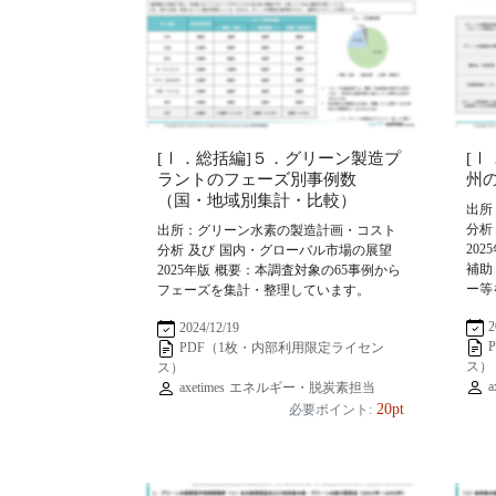
[Ⅰ．総括編]５．グリーン製造プ
[
ラントのフェーズ別事例数
州
（国・地域別集計・比較）
出所
分析
出所：グリーン水素の製造計画・コスト
20
分析 及び 国内・グローバル市場の展望
補助
2025年版 概要：本調査対象の65事例から
ー等
フェーズを集計・整理しています。
2
2024/12/19
PDF（1枚・内部利用限定ライセン
ス）
ス）
a
axetimes エネルギー・脱炭素担当
20pt
必要ポイント: