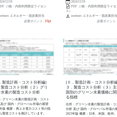
024/12/19
2024/12/19
PDF（1枚・内部利用限定ライセン
PDF（1枚・内部利用限定ライセ
ス）
xetimes エネルギー・脱炭素担当
axetimes エネルギー・脱炭素担
10pt
必要ポイント:
必要ポイント:
Ⅱ．製造計画・コスト分析編]
[Ⅱ．製造計画・コスト分析編
．製造コスト分析（２）グリ
３．製造コスト分析（３）主
ン水素の製造コスト分析
国別のグリーン水素価格に関
る指標
：グリーン水素の製造計画・コスト
 及び 国内・グローバル市場の展望
出所：グリーン水素の製造計画・コ
25年版 概要：再エネ電力コスト等の指
分析 及び 国内・グローバル市場の
ら製造コストを推計しています。
2025年版 概要：日本、米国、欧州