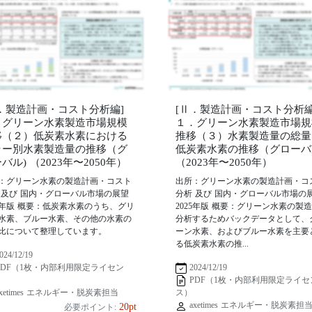
Ⅱ．製造計画・コスト分析編]
[Ⅱ．製造計画・コスト分析編
．グリーン水素製造市場規模
１．グリーン水素製造市場規
移（２）低炭素水素における
推移（３）水素製造量の総量
ラー別水素製造量の推移（グ
低炭素水素の推移（グローバ
バル) （2023年〜2050年）
（2023年〜2050年）
：グリーン水素の製造計画・コスト
出所：グリーン水素の製造計画・コ
 及び 国内・グローバル市場の展望
分析 及び 国内・グローバル市場の
25年版 概要：低炭素水素のうち、グリ
2025年版 概要：グリーン水素の製
水素、ブルー水素、その他の水素の
分析するためバックデータとして、
比について整理しています。
ーン水素、およびブルー水素を主要
る低炭素水素の推...
024/12/19
2024/12/19
PDF（1枚・内部利用限定ライセン
PDF（1枚・内部利用限定ライセ
xetimes エネルギー・脱炭素担当
ス）
axetimes エネルギー・脱炭素担
20pt
必要ポイント: