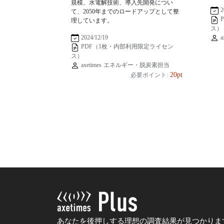
規模、水電解技術、導入先開発につい
2
て、2050年までのロードアップとして整
理しています。
ス）
a
2024/12/19
PDF（1枚・内部利用限定ライセン
ス）
axetimes エネルギー・脱炭素担当
20pt
必要ポイント:
あなたを後押しする理想の調査結果が見つかりま